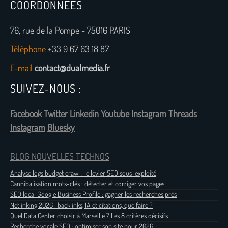
COORDONNÉES
76, rue de la Pompe - 75016 PARIS
Téléphone
+33 9 67 63 18 87
E-mail
contact@dualmedia.fr
SUIVEZ-NOUS :
Facebook
Twitter
Linkedin
Youtube
Instagram
Threads
Instagram
Bluesky
BLOG NOUVELLES TECHNOS
Analyse logs budget crawl : le levier SEO sous-exploité
Cannibalisation mots-clés : détecter et corriger vos pages
SEO local Google Business Profile : gagner les recherches près
Netlinking 2026 : backlinks, IA et citations, que faire ?
Quel Data Center choisir à Marseille ? Les 8 critères décisifs
Recherche vocale SEO : optimiser son site pour 2026