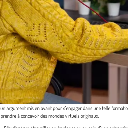
 est un argument mis en avant pour s’engager dans une telle formati
pprendre à concevoir des mondes virtuels originaux.
: l’étudiant peut travailler en freelance ou au sein d’une entrepris