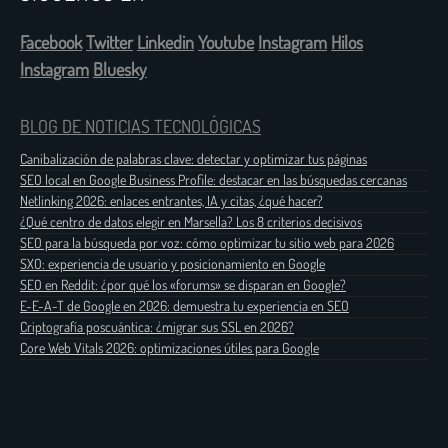
Facebook
Twitter
Linkedin
Youtube
Instagram
Hilos
Instagram
Bluesky
BLOG DE NOTICIAS TECNOLÓGICAS
Canibalización de palabras clave: detectar y optimizar tus páginas
SEO local en Google Business Profile: destacar en las búsquedas cercanas
Netlinking 2026: enlaces entrantes, IA y citas, ¿qué hacer?
¿Qué centro de datos elegir en Marsella? Los 8 criterios decisivos
SEO para la búsqueda por voz: cómo optimizar tu sitio web para 2026
SXO: experiencia de usuario y posicionamiento en Google
SEO en Reddit: ¿por qué los «forums» se disparan en Google?
E-E-A-T de Google en 2026: demuestra tu experiencia en SEO
Criptografía poscuántica: ¿migrar sus SSL en 2026?
Core Web Vitals 2026: optimizaciones útiles para Google