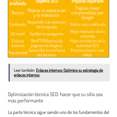
Objetivo SEO
Impacto esperado
analizada
Páginas mejor
Mejorar la exploración
Técnico
comprendidas por
y la indexación
Google
Responder a la intención
Contenido
Tráfico más cualificado
de búsqueda
Mejor retención de los
UX móvil
Facilitar la navegación
visitantes
Enlaces
Renf1TP5Rastreo de
Mejor circulación de la
internos
páginas estratégicas
autoridad SEO
Desarrollar la confianza
Posicionamiento más
Popularidad
del dominio
sólido
Leer también
Enlaces internos: Optimice su estrategia de
enlaces internos
Optimización técnica SEO: hacer que su sitio sea
más performante
La parte técnica sigue siendo uno de los fundamentos del