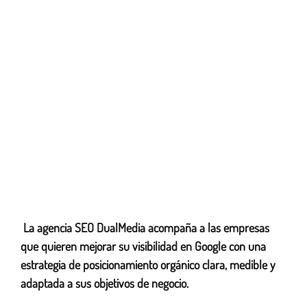
La agencia SEO DualMedia acompaña a las empresas
Agencia de optimización de motores de búsqueda
que quieren mejorar su visibilidad en Google con una
360
estrategia de posicionamiento orgánico clara, medible y
adaptada a sus objetivos de negocio.
¿Qué es el SEO?