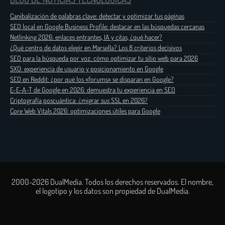
Canibalización de palabras clave: detectar y optimizar tus páginas
SEO local en Google Business Profile: destacar en las búsquedas cercanas
Netlinking 2026: enlaces entrantes, IA y citas, ¿qué hacer?
¿Qué centro de datos elegir en Marsella? Los 8 criterios decisivos
SEO para la búsqueda por voz: cómo optimizar tu sitio web para 2026
SXO: experiencia de usuario y posicionamiento en Google
SEO en Reddit: ¿por qué los «forums» se disparan en Google?
E-E-A-T de Google en 2026: demuestra tu experiencia en SEO
Criptografía poscuántica: ¿migrar sus SSL en 2026?
Core Web Vitals 2026: optimizaciones útiles para Google
2000-2026 DualMedia. Todos los derechos reservados. El nombre,
el logotipo y los datos son propiedad de DualMedia.