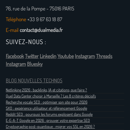
76, rue de la Pompe - 75016 PARIS
Téléphone
+33 9 67 63 18 87
E-mail
contact@dualmedia.fr
SUIVEZ-NOUS :
Facebook
Twitter
Linkedin
Youtube
Instagram
Threads
Instagram
Bluesky
BLOG NOUVELLES TECHNOS
Netlinking 2026 : backlinks, IA et citations, que faire ?
Quel Data Center choisir à Marseille ? Les 8 critères décisifs
Recherche vocale SEO : optimiser son site pour 2026
SXO : expérience utilisateur et référencement Google
Reddit SEO : pourquoi les forums explosent dans Google
E-E-A-T Google en 2026 : prouver votre expertise SEO
Cryptographie post-quantique : migrer vos SSL en 2026 ?