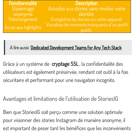
Fonctionnalité
Description
Visionnage
Accédez aux stories sans révéler votre
anonyme
identité.
Téléchargement
Enregistrez les stories sur votre appareil.
Visualisez les moments marquants d’un profil
Accès aux highlights
public.
A lire aussi
Dedicated Development Teams for Any Tech Stack
Grâce à un système de
cryptage SSL
, la confidentialité des
utilisateurs est également préservée, rendant cet outil à la fois
sécuritaire et performant pour une navigation incognito.
Avantages et limitations de l’utilisation de StoriesIG
Bien que StoriesIG soit perçu comme une solution optimale
pour visionner des stories Instagram de manière anonyme, il
est important de peser tant les bénéfices que les inconvénients