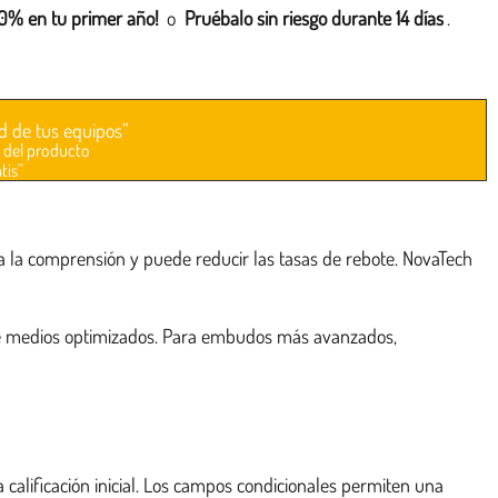
0% en tu primer año!
o
Pruébalo sin riesgo durante 14 días
.
d de tus equipos”
 del producto
tis”
ta la comprensión y puede reducir las tasas de rebote. NovaTech
nte medios optimizados. Para embudos más avanzados,
a calificación inicial. Los campos condicionales permiten una