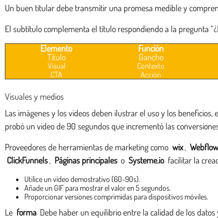
Un buen titular debe transmitir una promesa medible y comprens
El subtítulo complementa el título respondiendo a la pregunta “
Elemento
Función
Título
Gancho
Visual
Contexto
CTA
Acción
Visuales y medios
Las imágenes y los videos deben ilustrar el uso y los beneficios
probó un video de 90 segundos que incrementó las conversione
Proveedores de herramientas de marketing como
wix
,
Webflo
ClickFunnels
,
Páginas principales
o
Systeme.io
facilitar la cre
Utilice un vídeo demostrativo (60-90s).
Añade un GIF para mostrar el valor en 5 segundos.
Proporcionar versiones comprimidas para dispositivos móviles.
Le
forma
Debe haber un equilibrio entre la calidad de los datos y