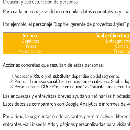
Creación y estructuración de personas
Para cada personaje se deben recopilar datos cuantitativos y cuali
Por ejemplo, el personaje “Sophie, gerente de proyectos ágiles” 
Atributo
Sophie (directora
Objetivos
Entregar má
Frenos
Complej
Mensaje clave
Producti
Acciones concretas que resultan de estas personas:
Adaptar el
título
y el
subtitular
dependiendo del segmento.
Priorizar la prueba social (testimonios comerciales para Sophie, l
Personalizar el
CTA
:“Probar en equipo” vs. “Solicitar una demostr
Las encuestas y entrevistas breves ayudan a refinar las hipótesis.
Estos datos se compararon con Google Analytics e informes de vel
Por último, la segmentación de visitantes permite activar difer
entrantes vía LinkedIn Ads y páginas personalizadas para visitan