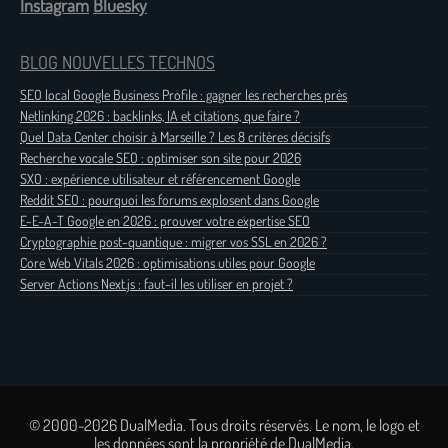
Instagram
Bluesky
BLOG NOUVELLES TECHNOS
SEO local Google Business Profile : gagner les recherches près
Netlinking 2026 : backlinks, IA et citations, que faire ?
Quel Data Center choisir à Marseille ? Les 8 critères décisifs
Recherche vocale SEO : optimiser son site pour 2026
SXO : expérience utilisateur et référencement Google
Reddit SEO : pourquoi les forums explosent dans Google
E-E-A-T Google en 2026 : prouver votre expertise SEO
Cryptographie post-quantique : migrer vos SSL en 2026 ?
Core Web Vitals 2026 : optimisations utiles pour Google
Server Actions Next.js : faut-il les utiliser en projet ?
© 2000-2026 DualMedia. Tous droits réservés. Le nom, le logo et
les données sont la propriété de DualMedia.