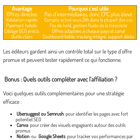
Avantage
Pourquoi c’est utile
Offres directes
Pas d’intermédiaires, donc EPC plus élevé
Validation rapide
Compte activé sous 24h dans la plupart des cas
Paiement hebdo
Pas de hold, gestion fluide de la trésorerie
Ciblage GEO précis
Offres adaptées à chaque pays et canal
Outils clairs
Dashboard lisible, tracking intégré, support dédié
Les éditeurs gardent ainsi un contrôle total sur le type d’offre
promue et peuvent tester rapidement ce qui fonctionne.
Bonus : Quels outils compléter avec l’affiliation ?
Voici quelques outils complémentaires pour une stratégie
efficace :
Ubersuggest ou Semrush
pour identifier les pages avec fort
potentiel SEO
Canva
pour créer des visuels engageants autour des outils
promus
Notion
ou
Google Sheets
pour tracker vos performances par