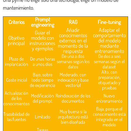
mantenimiento.
Prompt
Criterios
RAG
Fine-tuning
engineering
Añadir
Adaptar el
Guiar el
conocimientos
comportamiento
Objetivo
modelo con
externos en el
del modelo
principal
instrucciones
momento de la
mediante
y ejemplos
respuesta
entrenamiento
De una a dos
De dos a seis
Plazo de
De unas horas
semanas según los
semanas según el
implantación
a unos días
datos
dataset
Alto, con
Bajo, sobre
Moderado, con
preparación,
Coste inicial
todo tiempo
indexación y base
etiquetado y
de experiencia
vectorial
pruebas
Actualización
Modificación
Reindexación de los
Nuevo
de los
del prompt
documentos
entrenamiento
conocimientos
Baja, porque el
Muy buena si la
Trazabilidad de
conocimiento está
Limitado
arquitectura está
las fuentes
integrado en el
bien diseñada
modelo
Tareas