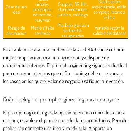
Clasificación
simples,
Support, RR. HH.,
Caso de uso
especializada, estilo
prototipos,
documentación,
ideal
complejo, latencia
extracción,
jurídico, catálogo
crítica
resumen
Más bajo gracias a
Riesgo de
Medio si falta
Variable según la
las fuentes
alucinación
contexto
calidad del dataset
recuperadas
Esta tabla muestra una tendencia clara: el RAG suele cubrir el
mejor compromiso para una pyme que ya dispone de
documentos internos. El prompt engineering sigue siendo ideal
para empezar, mientras que el fine-tuning debe reservarse a
los casos en los que el valor de negocio justifique la inversión.
Cuándo elegir el prompt engineering para una pyme
El prompt engineering es la opción adecuada cuorndo la tarea
es clara, estable y depende poco de datos propietarios. Permite
probar rápidamente una idea y medir si la IA aporta un