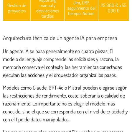
Jira, ERP,
Gestión de
manual y
25 000 € a 55
seguimiento del
proyectos
desviaciones
000 €
tiempo, Notion
tardías
Arquitectura técnica de un agente IA para empresa
Un agente IA se basa generalmente en cuatro piezas. El
modelo de lenguaje comprende las solicitudes y razona, la
memoria conserva el contexto, las herramientas conectadas
ejecutan las acciones y el orquestador organiza los pasos.
Modelos como Claude, GPT-4o o Mistral pueden elegirse según
las restricciones de rendimiento, coste, soberanía o calidad de
razonamiento. Lo importante no es elegir el modelo más
conocido, sino el que se corresponda con el nivel de criticidad y
con el tipo de datos manipulados.
Las conexiones suelen pasar por APIs, webhooks, conectores