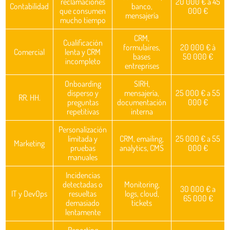
reclamaciones
20 000 € a 45
Contabilidad
banco,
que consumen
000 €
mensajería
mucho tiempo
CRM,
Cualificación
formulaires,
20 000 € à
Comercial
lenta y CRM
bases
50 000 €
incompleto
entreprises
Onboarding
SIRH,
disperso y
mensajería,
25 000 € a 55
RR. HH.
preguntas
documentación
000 €
repetitivas
interna
Personalización
limitada y
CRM, emailing,
25 000 € a 55
Marketing
pruebas
analytics, CMS
000 €
manuales
Incidencias
detectadas o
Monitoring,
30 000 € a
IT y DevOps
resueltas
logs, cloud,
65 000 €
demasiado
tickets
lentamente
Reporting