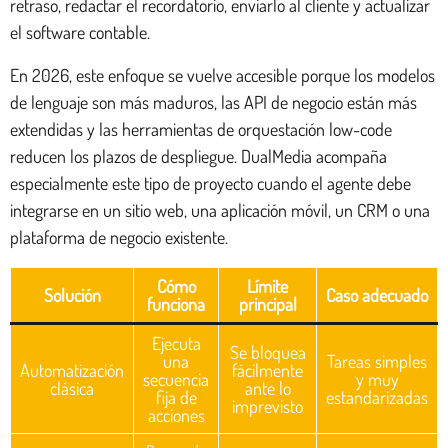
retraso, redactar el recordatorio, enviarlo al cliente y actualizar
el software contable.
En 2026, este enfoque se vuelve accesible porque los modelos
de lenguaje son más maduros, las API de negocio están más
extendidas y las herramientas de orquestación low-code
reducen los plazos de despliegue. DualMedia acompaña
especialmente este tipo de proyecto cuando el agente debe
integrarse en un sitio web, una aplicación móvil, un CRM o una
plataforma de negocio existente.
Cómo
Límite
Solución
Caso adecuado
funciona
principal
Ejecuta
Se bloquea
una
Tareas simples
Automatización
fácilmente
secuencia
y muy
clásica
ante lo
fija de
estandarizadas
imprevisto
acciones