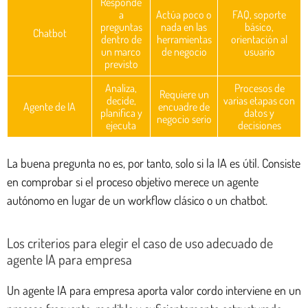
Responde
a
Actúa poco o
FAQ, soporte
preguntas
nada en las
básico,
Chatbot
dentro de
herramientas
orientación al
un marco
de negocio
usuario
previsto
Analiza,
Procesos de
Requiere un
decide,
varias etapas con
Agente de IA
encuadre de
planifica y
datos y
negocio serio
ejecuta
decisiones
La buena pregunta no es, por tanto, solo si la IA es útil. Consiste
en comprobar si el proceso objetivo merece un agente
autónomo en lugar de un workflow clásico o un chatbot.
Los criterios para elegir el caso de uso adecuado de
agente IA para empresa
Un agente IA para empresa aporta valor cordo interviene en un