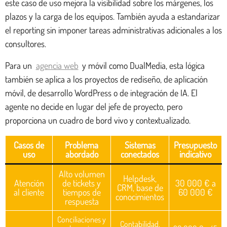
este caso de uso mejora la visibilidad sobre los márgenes, los
plazos y la carga de los equipos. También ayuda a estandarizar
el reporting sin imponer tareas administrativas adicionales a los
consultores.
Para un
agencia web
y móvil como DualMedia, esta lógica
también se aplica a los proyectos de rediseño, de aplicación
móvil, de desarrollo WordPress o de integración de IA. El
agente no decide en lugar del jefe de proyecto, pero
proporciona un cuadro de bord vivo y contextualizado.
Casos de
Problema
Sistemas
Presupuesto
uso
abordado
conectados
indicativo
Alto volumen
Helpdesk,
Atención
de tickets y
30 000 € a
CRM, base de
al cliente
tiempos de
60 000 €
conocimientos
respuesta
Conciliaciones y
Contabilidad,