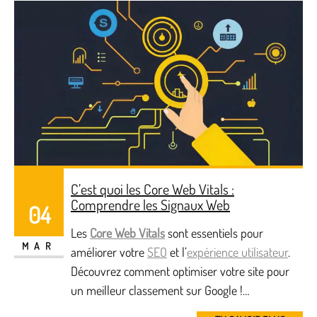
C’est quoi les Core Web Vitals :
Comprendre les Signaux Web
04
Les
Core Web Vitals
sont essentiels pour
MAR
améliorer votre
SEO
et l’
expérience utilisateur
.
Découvrez comment optimiser votre site pour
un meilleur classement sur Google !…