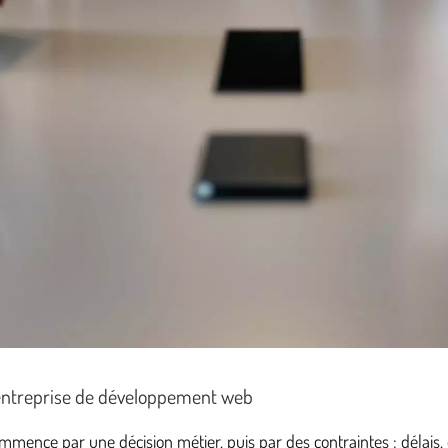
e entreprise de développement web
ence par une décision métier, puis par des contraintes : délais, c