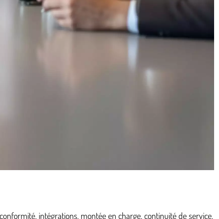
onformité, intégrations, montée en charge, continuité de service.