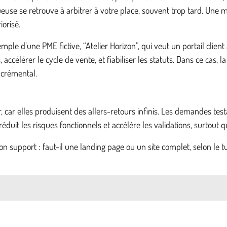
se se retrouve à arbitrer à votre place, souvent trop tard. Une man
iorisé.
emple d’une PME fictive, “Atelier Horizon”, qui veut un portail cli
nts, accélérer le cycle de vente, et fiabiliser les statuts. Dans ce 
ncrémental.
ar elles produisent des allers-retours infinis. Les demandes testa
 réduit les risques fonctionnels et accélère les validations, surtout
bon support : faut-il une landing page ou un site complet, selon le 