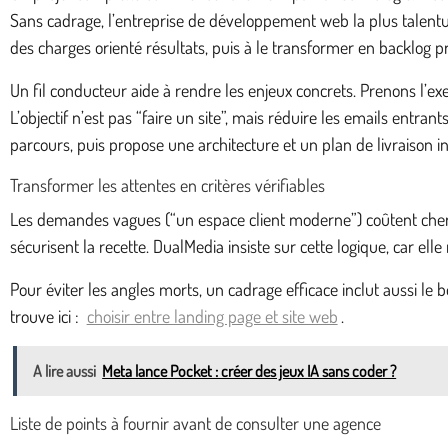
Sans cadrage, l’entreprise de développement web la plus talentueu
des charges orienté résultats, puis à le transformer en backlog pr
Un fil conducteur aide à rendre les enjeux concrets. Prenons l’ex
L’objectif n’est pas “faire un site”, mais réduire les emails entra
parcours, puis propose une architecture et un plan de livraison i
Transformer les attentes en critères vérifiables
Les demandes vagues (“un espace client moderne”) coûtent cher, c
sécurisent la recette. DualMedia insiste sur cette logique, car elle
Pour éviter les angles morts, un cadrage efficace inclut aussi le 
trouve ici :
choisir entre landing page et site web
.
A lire aussi
Meta lance Pocket : créer des jeux IA sans coder ?
Liste de points à fournir avant de consulter une agence