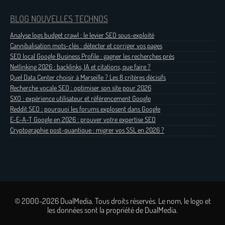
BLOG NOUVELLES TECHNOS
Analyse logs budget crawl : le levier SEO sous-exploité
Cannibalisation mots-clés : détecter et corriger vos pages
SEO local Google Business Profile : gagner les recherches près
Netlinking 2026 : backlinks, IA et citations, que faire ?
Quel Data Center choisir à Marseille ? Les 8 critères décisifs
Recherche vocale SEO : optimiser son site pour 2026
SXO : expérience utilisateur et référencement Google
Reddit SEO : pourquoi les forums explosent dans Google
E-E-A-T Google en 2026 : prouver votre expertise SEO
Cryptographie post-quantique : migrer vos SSL en 2026 ?
© 2000-2026 DualMedia. Tous droits réservés. Le nom, le logo et
les données sont la propriété de DualMedia.