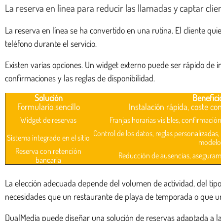
La reserva en línea para reducir las llamadas y captar clie
La reserva en línea se ha convertido en una rutina. El cliente qu
teléfono durante el servicio.
Existen varias opciones. Un widget externo puede ser rápido de in
confirmaciones y las reglas de disponibilidad.
Solución
Benefici
Formulario sencillo
Instalación rápida, coste co
Widget de reservas
Franjas horarias visibles, confirmaci
Control de los datos, reglas personalizadas
Sistema integrado en el sitio
modelo
Reserva con retención
Reducción de ausencias, aseguram
bancaria
La elección adecuada depende del volumen de actividad, del tip
necesidades que un restaurante de playa de temporada o que un
DualMedia puede diseñar una solución de reservas adaptada a la o