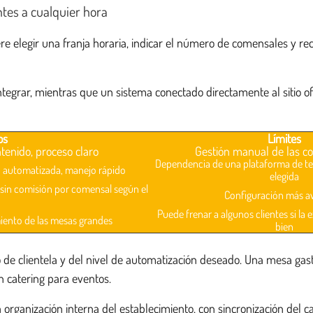
ntes a cualquier hora
iere elegir una franja horaria, indicar el número de comensales y r
tegrar, mientras que un sistema conectado directamente al sitio ofr
os
Límites
ntenido, proceso claro
Gestión manual de las c
Dependencia de una plataforma de ter
ón automatizada, manejo rápido
elegida
, sin comisión por comensal según el
Configuración más a
Puede frenar a algunos clientes si la 
iento de las mesas grandes
bien
o de clientela y del nivel de automatización deseado. Una mesa g
 catering para eventos.
rganización interna del establecimiento, con sincronización del ca