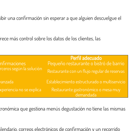
ecibir una confirmación sin esperar a que alguien descuelgue el
ece más control sobre los datos de los clientes, las
Perfil adecuado
onfirmaciones
Pequeño restaurante o bistró de barrio
ceros según la solución
Restaurante con un flujo regular de reservas
vanzada
Establecimiento estructurado o multiservicio
experiencia no se explica
Restaurante gastronómico o mesa muy
demandada
astronómica que gestiona menús degustación no tiene las mismas
lendario, correos electrónicos de confirmación y un recorrido