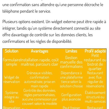
une confirmation sans attendre qu’une personne décroche le
téléphone pendant le service.
Plusieurs options existent. Un widget externe peut être rapide à
intégrer, tandis qu’un système directement connecté au site
offre davantage de contrôle sur les données clients, les
confirmations et les règles de disponibilité.
Solution
Avantages
Limites
Profil adapté
Petit
Gestion
Formulaire
Installation rapide, coût
restaurant ou
manuelle des
simple
maîtrisé, parcours clair
bistrot de
confirmations
quartier
Créneaux visibles,
Dépendance à
Restaurant
Widget de
confirmation
une plateforme
avec flux
réservation
automatisée, prise en
tierce selon la
régulier de
main rapide
solution choisie
réservations
Contrôle des données,
Système
Établissement
règles personnalisées,
Configuration
intégré au
structuré ou
aucune commission par
plus avancée
site
multi-services
couvert selon le modèle
Réservation
Peut freiner
Restaurant