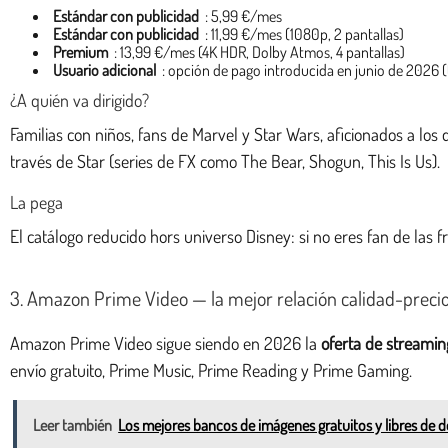
Estándar con publicidad
: 5,99 €/mes
Estándar con publicidad
: 11,99 €/mes (1080p, 2 pantallas)
Premium
: 13,99 €/mes (4K HDR, Dolby Atmos, 4 pantallas)
Usuario adicional
: opción de pago introducida en junio de 2026 (
¿A quién va dirigido?
Familias con niños, fans de Marvel y Star Wars, aficionados a lo
través de Star (series de FX como The Bear, Shogun, This Is Us).
La pega
El catálogo reducido hors universo Disney: si no eres fan de las f
3. Amazon Prime Video — la mejor relación calidad-preci
Amazon Prime Video sigue siendo en 2026 la
oferta de streami
envío gratuito, Prime Music, Prime Reading y Prime Gaming.
Leer también
Los mejores bancos de imágenes gratuitos y libres de 