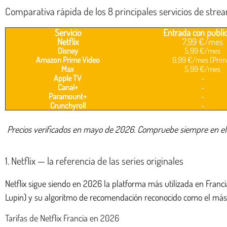
Comparativa rápida de los 8 principales servicios de str
Servicio
Entrada con publi
Netflix
7,99 €/mes
Disney
5,99 €/mes
Amazon Prime Video
6,99 €/mes (Prim
Max
5,99 €/mes
Apple TV
-
Canal+
-
Paramount+
-
Crunchyroll
-
Precios verificados en mayo de 2026. Compruebe siempre en el sit
1. Netflix — la referencia de las series originales
Netflix sigue siendo en 2026 la platforma más utilizada en Franc
Lupin) y su algoritmo de recomendación reconocido como el más
Tarifas de Netflix Francia en 2026