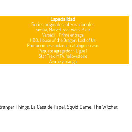
Especialidad
Series originales internacionales
Familia, Marvel, Star Wars, Pixar
Versátil + Prime entrega
HBO, House of the Dragon, Last of Us
Producciones cuidadas, catálogo escaso
Paquete agregador + Ligue 1
Star Trek, MTV, Yellowstone
Anime y manga
(Stranger Things, La Casa de Papel, Squid Game, The Witcher,