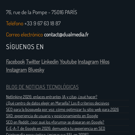
76, rue de la Pompe - 75016 PARÍS
Teléfono
+33 9 67 63 18 87
Correo electrónico
contact@dualmedia.fr
SÍGUENOS EN
Facebook
Twitter
Linkedin
Youtube
Instagram
Hilos
Instagram
Bluesky
BLOG DE NOTICIAS TECNOLÓGICAS
Netlinking 2026: enlaces entrantes, IA y citas, ¿qué hacer?
¿Qué centro de datos elegir en Marsella? Los 8 criterios decisivos
SEO para la búsqueda por voz: cómo optimizar tu sitio web para 2026
SXO: experiencia de usuario y posicionamiento en Google
SEO en Reddit: ¿por qué los «forums» se disparan en Google?
E-E-A-T de Google en 2026: demuestra tu experiencia en SEO
Criptografía poscuántica: ¿migrar sus SSL en 2026?