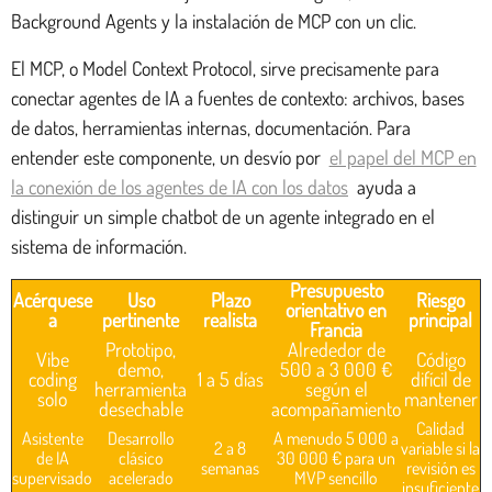
Background Agents y la instalación de MCP con un clic.
El MCP, o Model Context Protocol, sirve precisamente para
conectar agentes de IA a fuentes de contexto: archivos, bases
de datos, herramientas internas, documentación. Para
entender este componente, un desvío por
el papel del MCP en
la conexión de los agentes de IA con los datos
ayuda a
distinguir un simple chatbot de un agente integrado en el
sistema de información.
Presupuesto
Acérquese
Uso
Plazo
Riesgo
orientativo en
a
pertinente
realista
principal
Francia
Prototipo,
Alrededor de
Vibe
Código
demo,
500 a 3 000 €
coding
1 a 5 días
difícil de
herramienta
según el
solo
mantener
desechable
acompañamiento
Calidad
Asistente
Desarrollo
A menudo 5 000 a
2 a 8
variable si la
de IA
clásico
30 000 € para un
semanas
revisión es
supervisado
acelerado
MVP sencillo
insuficiente