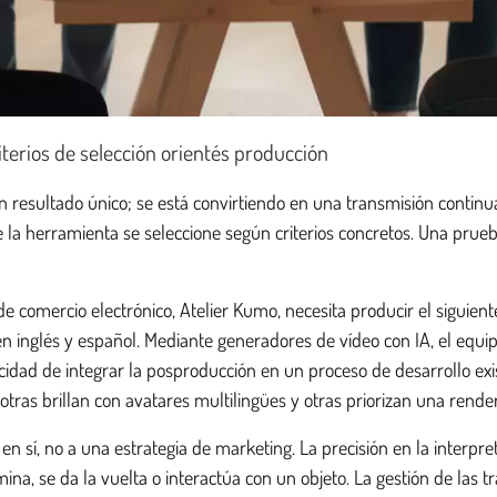
terios de selección orientés producción
 resultado único; se está convirtiendo en una transmisión continu
e la herramienta se seleccione según criterios concretos. Una prue
e comercio electrónico, Atelier Kumo, necesita producir el siguie
n inglés y español. Mediante generadores de vídeo con IA, el equipo
cidad de integrar la posproducción en un proceso de desarrollo exi
tras brillan con avatares multilingües y otras priorizan una rende
 en sí, no a una estrategia de marketing. La precisión en la interpr
na, se da la vuelta o interactúa con un objeto. La gestión de las 