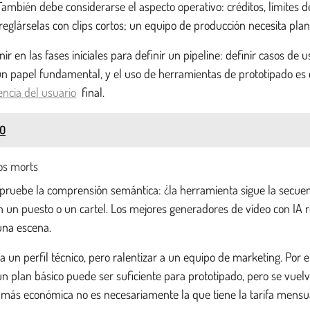
También debe considerarse el aspecto operativo: créditos, límites 
glárselas con clips cortos; un equipo de producción necesita planti
r en las fases iniciales para definir un pipeline: definir casos de 
a un papel fundamental, y el uso de herramientas de prototipado e
encia del usuario
final.
EO
los morts
mpruebe la comprensión semántica: ¿la herramienta sigue la secuenc
 con un puesto o un cartel. Los mejores generadores de vídeo con IA
una escena.
a un perfil técnico, pero ralentizar a un equipo de marketing. Por 
 un plan básico puede ser suficiente para prototipado, pero se vue
ta más económica no es necesariamente la que tiene la tarifa mensua