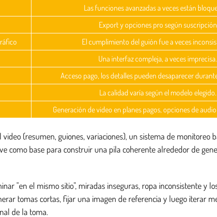
Las funciones avanzadas a veces están bloqu
Export y opciones pro según suscripción
ráfico
El cumplimiento del guión fue a veces inconsis
Una interfaz compleja, a veces imprecisa.
Acceso pago, los detalles pueden desaparecer durante 
La calidad varía según el modelo elegido.
Generación de video en planes pagos, opciones de audio
l video (resumen, guiones, variaciones), un sistema de monitoreo
e como base para construir una pila coherente alrededor de gene
ar "en el mismo sitio", miradas inseguras, ropa inconsistente y l
nerar tomas cortas, fijar una imagen de referencia y luego iterar 
inal de la toma.