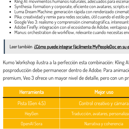
Kling AI: movimientos humanos naturales, adecuados para escenas
Synthesia: formation y corporate, eficiente con avatares, scripts e
Luma Dream Machine: generación rápida con renderizado cinematogr
Pika: creatividad y remix para redes sociales, útil cuando el estilo pr
Google Veo 3: realismo y comprensión cinematográfica, interesan
Adobe Firefly: integración con el ecosistema de Adobe, ventajoso p
Manus: orchestration de workflow, relevante cuando necesitas enc
Leer también
¿Cómo puede integrar fácilmente MyPeopleDoc en su e
Kumo Workshop ilustra a la perfección esta combinación: Kling A
posproducción debe permanecer dentro de Adobe. Para animación,
premium, Veo 3 ofrece un mayor nivel de detalle, pero con un pr
Herramienta
Mejor uso
Pista (Gen 4.5)
Control creativo y cámara
HeyGen
Traducción, avatares, personaliz
OpenAI Sora
Narrativa y coherencia