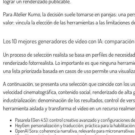
lograr un renderizado publicable.
Para Atelier Kumo, la decisión suele tomarse en parejas: una pers
valor: vincula la elección de las herramientas a las limitaciones d
Los 10 mejores generadores de vídeo con IA: comparación 
Un proceso de selección realista se basa en perfiles de necesida
renderizado fotorrealista. Lo importante es que ninguna herramie
una lista priorizada basada en casos de uso permite una visualiz
A continuación, se presenta una selección que coincide con los u
velocidad cinematográfica, contenido social, renderizado de alta 
industrialización: denominación de los resultados, control de ver
herramienta aislada y transforma el vídeo en un recurso realmen
Pasarela (Gen 4.5): control creativo avanzado y configuraciones d
HeyGen: personalización y traducción, práctica para la habilitació
OpenAI Sora: coherencia narrativa, relevante para micronarrativas