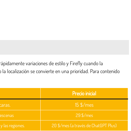
pidamente variaciones de estilo y Firefly cuando la
 localización se convierte en una prioridad. Para contenido
Precio inicial
caras.
15 $/mes
s escenas
29 $/mes
y las regiones.
20 $/mes (a través de ChatGPT Plus)