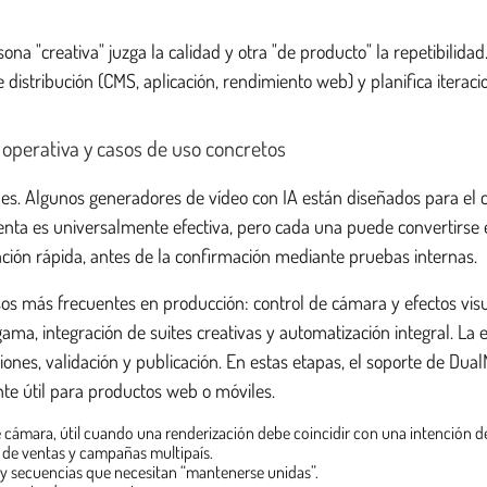
ona "creativa" juzga la calidad y otra "de producto" la repetibilid
e distribución (CMS, aplicación, rendimiento web) y planifica iteracio
operativa y casos de uso concretos
des. Algunos generadores de vídeo con IA están diseñados para el c
nta es universalmente efectiva, pero cada una puede convertirse en
ación rápida, antes de la confirmación mediante pruebas internas.
sos más frecuentes en producción: control de cámara y efectos visu
gama, integración de suites creativas y automatización integral. La
siones, validación y publicación. En estas etapas, el soporte de Du
te útil para productos web o móviles.
e cámara, útil cuando una renderización debe coincidir con una intención 
n de ventas y campañas multipaís.
 y secuencias que necesitan “mantenerse unidas”.