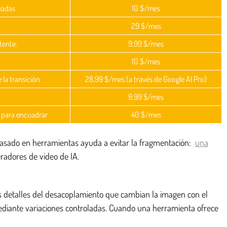
eadas
10 $/mes
29 $/mes
tente.
9,99 $/mes
10 $/mes
la transición
28,99 $/mes (a través de Google AI Pro)
9,99 $/mes
 para encuadrar
40 $/mes
 basado en herramientas ayuda a evitar la fragmentación:
una
radores de video de IA.
os detalles del desacoplamiento que cambian la imagen con el
mediante variaciones controladas. Cuando una herramienta ofrece