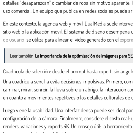
detalles "desaparezcan" o cambiar de ropa sin motivo aparente. 
uso comercial. Un equipo que publica en redes sociales puede arre
En este contexto, la agencia web y móvil DualMedia suele interveni
sitio web o la aplicación móvil. El sistema de diseño desempeñ
de usuario
se utiliza para alinear el vídeo generado con el
experi
Leer también
La importancia de la optimización de imágenes para S
Cuadrícula de selección: desde el prompt hasta export, sin ángu
Una cuadrícula sencilla evita decisiones impulsivas. Primero, co
caminar, mirar, sonreír, la lluvia sobre un abrigo, la interacción
en cuanto a movimientos repetitivos o los detalles culturales de 
Luego viene la usabilidad. Una interfaz densa puede ser ideal par
configuración de la cámara. Finalmente, considere el costo real:
renders, variaciones y exports 4K. Un consejo útil: la herramien