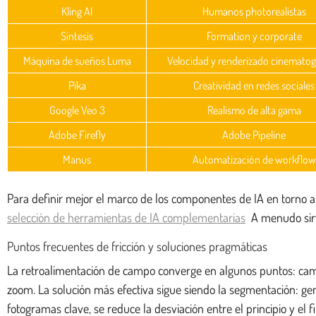
Kling AI
Humanos photorealistas
Síntesis
Formation y corporate
Máquina de sueños Luma
Velocidad y renderizado cinematog
Pika
Creatividad en redes sociales
Google Veo 3
Realismo de alta gama
Adobe Firefly
Adobe Pipeline
Manus
Automatización de workflow
Para definir mejor el marco de los componentes de IA en torno a
selección de herramientas de IA complementarias
A menudo sirv
Puntos frecuentes de fricción y soluciones pragmáticas
La retroalimentación de campo converge en algunos puntos: camin
zoom. La solución más efectiva sigue siendo la segmentación: ge
fotogramas clave, se reduce la desviación entre el principio y el f