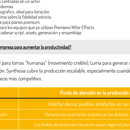
 centradas en un actor.
 idiomas.
áfico, ideal para iteración.
ima sobre la fidelidad estricta.
te para planes premium.
ara los equipos que ya utilizan Premiere/After Effects.
adenar script, assets, generación y ensamblaje.
mpresa para aumentar la productividad?
I para tomas "humanas" (movimiento creíble), Luma para generar rá
 Synthesia cubre la producción escalable, especialmente cuando la
ecio más competitivo.
Punto de atención en la producción
Interfaz densa, posibles artefactos en las 
ación
Coherencia visual de los avatares en las distinta
Los límites de resolución/duración varían según el plan 