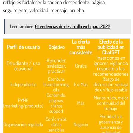
reflejo es fortalecer la cadena descendente: página,
seguimiento, velocidad, mensaje, prueba.
Leer también
6 tendencias de desarrollo web para 2022
La oferta
Efecto de la
Perfil de usuario
Objetivo
más
publicidad en
consistente
ChatGPT
Inserciones en
Aprender,
Estudiante / uso
ignorer, vigilancia
sintetizar,
Gratis
ocasional
respecto a las
practicar
recomendaciones
Escritura,
Riesgo de
Independiente
brainstorming,
Ir o Más
distracción, ventaja
cita
de un flujo estable
Contenido,
Menos ruido, mejor
PYME
páginas,
Más
continuidad del
(marketing/producto)
cliente
trabajo
support
Prioridad a la
Conformité,
gobernanza y
Organización regulada
datos
Negocio
ausencia de
sensibles
publicidad