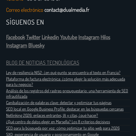
Correo electrónico
contact@dualmedia.fr
SÍGUENOS EN
Facebook
Twitter
Linkedin
Youtube
Instagram
Hilos
Instagram
Bluesky
BLOG DE NOTICIAS TECNOLÓGICAS
Ley de resiliencia NIS2: ¿en qué punto se encuentra el texto en Francia?
Plataforma de factura electrónica: ¿cómo elegir la solución más adecuada
para tu negocio?
Análisis de los registros del rastreo presupuestario: una herramienta de SEO
infrautilizada
Canibalización de palabras clave: detectar y optimizar tus páginas
SEO local en Google Business Profile: destacar en las búsquedas cercanas
Netlinking 2026: enlaces entrantes, IA y citas, ¿qué hacer?
¿Qué centro de datos elegir en Marsella? Los 8 criterios decisivos
SEO para la búsqueda por voz: cómo optimizar tu sitio web para 2026
SXO: experiencia de usuario y posicionamiento en Google