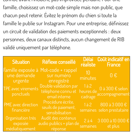
famille, choisissez un mot-code simple mais non public, que
chacun peut retenir. Évitez le prénom du chien si toute la
famille le publie sur Instagram. Pour une entreprise, définissez
un circuit de validation des paiements exceptionnels : deux
personnes, deux canaux distincts, aucun changement de RIB
validé uniquement par téléphone.
Délai
Coût indicatif en
Situation
Réflexe conseillé
réaliste
France
Famille exposée à
Mot-code + rappel
10
une demande
sur numéro
0 €
minutes
urgente
enregistré
Double validation par
1 à 2
TPE avec virements
0 à 300 € selon
téléphone connu et
heures de
ponctuels
accompagnement
email interne
cadrage
Procédure écrite,
PME avec direction
1 à 2
800 à 3 000 €
seuils de paiement,
financière
semaines
selon prestataire
sensibilisation
Organisation très
Audit des contenus
2 à 4
3 000 à 10 000 €
exposée
audio publics + plan de
semaines
et plus
médiatiquement
réponse