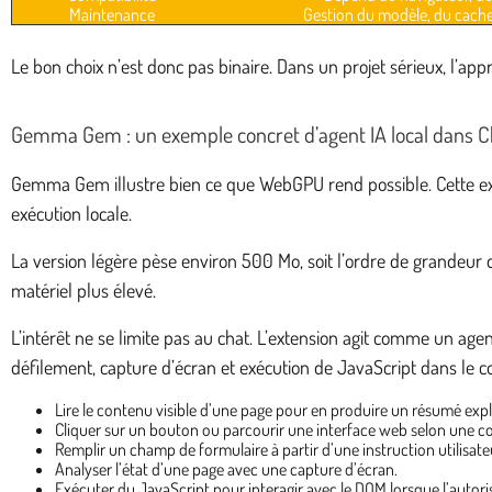
Maintenance
Gestion du modèle, du cache e
Le bon choix n’est donc pas binaire. Dans un projet sérieux, l’app
Gemma Gem : un exemple concret d’agent IA local dans 
Gemma Gem illustre bien ce que WebGPU rend possible. Cette ext
exécution locale.
La version légère pèse environ 500 Mo, soit l’ordre de grandeur d
matériel plus élevé.
L’intérêt ne se limite pas au chat. L’extension agit comme un agent
défilement, capture d’écran et exécution de JavaScript dans le c
Lire le contenu visible d’une page pour en produire un résumé expl
Cliquer sur un bouton ou parcourir une interface web selon une c
Remplir un champ de formulaire à partir d’une instruction utilisate
Analyser l’état d’une page avec une capture d’écran.
Exécuter du JavaScript pour interagir avec le DOM lorsque l’autori