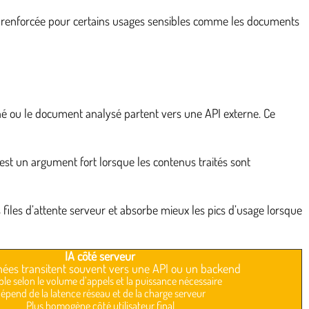
té renforcée pour certains usages sensibles comme les documents
onné ou le document analysé partent vers une API externe. Ce
est un argument fort lorsque les contenus traités sont
s files d’attente serveur et absorbe mieux les pics d’usage lorsque
IA côté serveur
ées transitent souvent vers une API ou un backend
ble selon le volume d’appels et la puissance nécessaire
épend de la latence réseau et de la charge serveur
Plus homogène côté utilisateur final