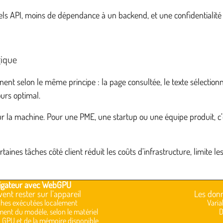
pels API, moins de dépendance à un backend, et une confidentiali
gique
nnent selon le même principe : la page consultée, le texte sélecti
ours optimal.
sur la machine. Pour une PME, une startup ou une équipe produit, c’
aines tâches côté client réduit les coûts d’infrastructure, limite le
vigateur avec WebGPU
nt rester sur l’appareil
Les donn
âches exécutées localement
Varia
ent du modèle, selon le matériel
D
 GPU et de la mémoire disponible