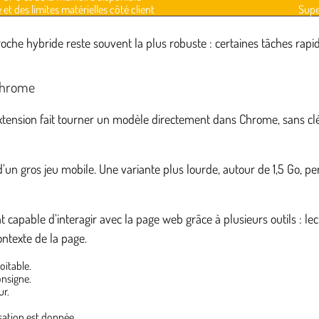
t des limites matérielles côté client
Super
roche hybride reste souvent la plus robuste : certaines tâches rapide
Chrome
ension fait tourner un modèle directement dans Chrome, sans clé 
’un gros jeu mobile. Une variante plus lourde, autour de 1,5 Go, p
 capable d’interagir avec la page web grâce à plusieurs outils : lec
ontexte de la page.
oitable.
onsigne.
ur.
sation est donnée.