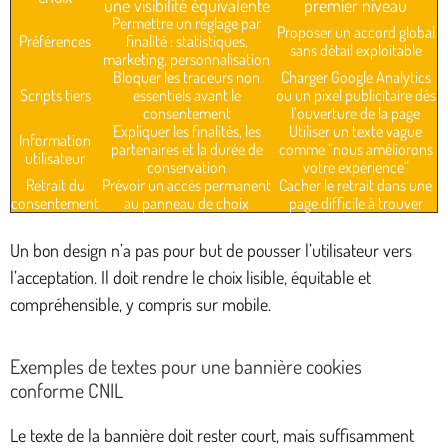
une visibilité équivalente
premier niveau
Permettre un réglage par
Proposer un accord global
Préférences
finalité : statistiques,
sans détail exploitable
marketing, personnalisation
Bloquer les traceurs non
Charger Google Analytics
Scripts tiers
essentiels avant le
ou un pixel publicitaire dès
consentement
l’ouverture de la page
Expliquer les finalités, les
Utiliser un texte vague
Information
partenaires et la durée de
comme “nous améliorons
utilisateur
conservation
votre expérience”
Retrait du
Prévoir un accès permanent
Cacher le retrait dans une
consentement
au panneau de choix
page difficile à trouver
Un bon design n’a pas pour but de pousser l’utilisateur vers
l’acceptation. Il doit rendre le choix lisible, équitable et
compréhensible, y compris sur mobile.
Exemples de textes pour une bannière cookies
conforme CNIL
Le texte de la bannière doit rester court, mais suffisamment