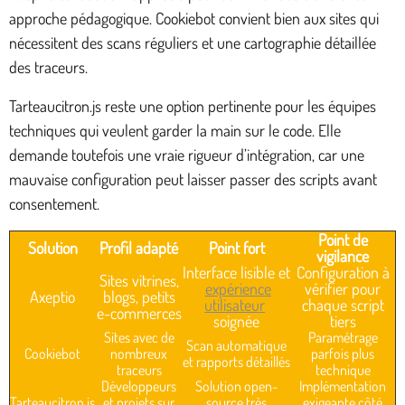
approche pédagogique. Cookiebot convient bien aux sites qui
nécessitent des scans réguliers et une cartographie détaillée
des traceurs.
Tarteaucitron.js reste une option pertinente pour les équipes
techniques qui veulent garder la main sur le code. Elle
demande toutefois une vraie rigueur d’intégration, car une
mauvaise configuration peut laisser passer des scripts avant
consentement.
Point de
Solution
Profil adapté
Point fort
vigilance
Interface lisible et
Configuration à
Sites vitrines,
expérience
vérifier pour
Axeptio
blogs, petits
utilisateur
chaque script
e-commerces
soignée
tiers
Sites avec de
Paramétrage
Scan automatique
Cookiebot
nombreux
parfois plus
et rapports détaillés
traceurs
technique
Développeurs
Solution open-
Implémentation
Tarteaucitron.js
et projets sur
source très
exigeante côté