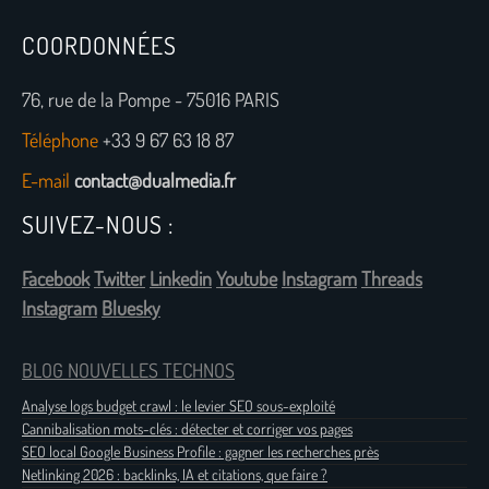
COORDONNÉES
76, rue de la Pompe - 75016 PARIS
Téléphone
+33 9 67 63 18 87
E-mail
contact@dualmedia.fr
SUIVEZ-NOUS :
Facebook
Twitter
Linkedin
Youtube
Instagram
Threads
Instagram
Bluesky
BLOG NOUVELLES TECHNOS
Analyse logs budget crawl : le levier SEO sous-exploité
Cannibalisation mots-clés : détecter et corriger vos pages
SEO local Google Business Profile : gagner les recherches près
Netlinking 2026 : backlinks, IA et citations, que faire ?