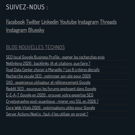
SUIVEZ-NOUS :
Facebook
Twitter
Linkedin
Youtube
Instagram
Threads
Instagram
Bluesky
BLOG NOUVELLES TECHNOS
SEO local Google Business Profile : gagner les recherches près
Netlinking 2026 : backlinks, IA et citations, que faire ?
Quel Data Center choisir à Marseille ? Les 8 critères décisifs
Recherche vocale SEO : optimiser son site pour 2026
SXO : expérience utilisateur et référencement Google
Reddit SEO : pourquoi les forums explosent dans Google
E-E-A-T Google en 2026 : prouver votre expertise SEO
Cryptographie post-quantique : migrer vos SSL en 2026 ?
Core Web Vitals 2026 : optimisations utiles pour Google
Server Actions Next.js : faut-il les utiliser en projet ?