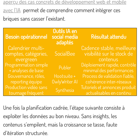
aperçu des cas concrets de développement web et mobile
avec l’IA
permet de comprendre comment intégrer ces
briques sans casser l’existant.
Outils IA en
Besoin opérationnel
social media
Résultat attendu
adaptés
Calendrier multi-
Cadence stable, meilleure
comptes, catégories,
SocialBee
visibilité sur le stock de
evergreen
contenus
Programmation simple
Déploiement rapide, contrôle
Publer
+ analyses de base
minimal des performances
Gouvernance, rôles,
Hootsuite +
Process de validation fiable,
reporting équipe
OwlyWriter AI
cohérence inter-réseaux
Production vidéo sans
Tutoriels et annonces produit
Synthesia
tournage fréquent
actualisables en continu
Une fois la planification cadrée, l’étape suivante consiste à
exploiter les données au bon niveau. Sans insights, les
contenus s’empilent, mais la croissance se tasse, faute
d’itération structurée.