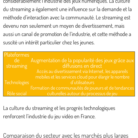
considérablement l’industrie des jeux numériques. La culture
du streaming a également une influence sur la demande et la
méthode d’interaction avec la communauté. Le streaming est
devenu non seulement un moyen de divertissement, mais
aussi un canal de promotion de l’industrie, et cette méthode a
suscité un intérêt particulier chez les jeunes.
Plateformes
de
Augmentation de la popularité des jeux grâce aux
streaming
diffusions en direct
Accès au divertissement via Internet, les appareils
mobiles et les services cloud pour élargir le nombre
Technologies
d’utilisateurs
Formation de communautés de joueurs et de tendances
Rôle social
culturelles autour du processus de jeu
La culture du streaming et les progrès technologiques
renforcent l’industrie du jeu vidéo en France.
Comparaison du secteur avec les marchés plus larges