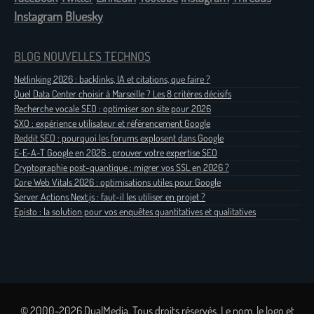
Instagram
Bluesky
BLOG NOUVELLES TECHNOS
Netlinking 2026 : backlinks, IA et citations, que faire ?
Quel Data Center choisir à Marseille ? Les 8 critères décisifs
Recherche vocale SEO : optimiser son site pour 2026
SXO : expérience utilisateur et référencement Google
Reddit SEO : pourquoi les forums explosent dans Google
E-E-A-T Google en 2026 : prouver votre expertise SEO
Cryptographie post-quantique : migrer vos SSL en 2026 ?
Core Web Vitals 2026 : optimisations utiles pour Google
Server Actions Next.js : faut-il les utiliser en projet ?
Episto : la solution pour vos enquêtes quantitatives et qualitatives
© 2000-2026 DualMedia. Tous droits réservés. Le nom, le logo et