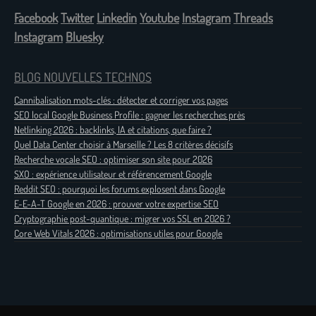
Facebook
Twitter
Linkedin
Youtube
Instagram
Threads
Instagram
Bluesky
BLOG NOUVELLES TECHNOS
Cannibalisation mots-clés : détecter et corriger vos pages
SEO local Google Business Profile : gagner les recherches près
Netlinking 2026 : backlinks, IA et citations, que faire ?
Quel Data Center choisir à Marseille ? Les 8 critères décisifs
Recherche vocale SEO : optimiser son site pour 2026
SXO : expérience utilisateur et référencement Google
Reddit SEO : pourquoi les forums explosent dans Google
E-E-A-T Google en 2026 : prouver votre expertise SEO
Cryptographie post-quantique : migrer vos SSL en 2026 ?
Core Web Vitals 2026 : optimisations utiles pour Google