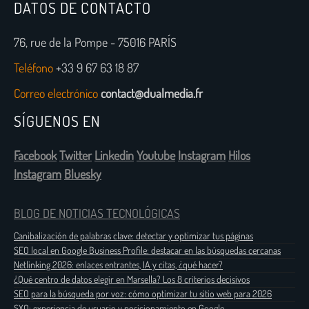
DATOS DE CONTACTO
76, rue de la Pompe - 75016 PARÍS
Teléfono
+33 9 67 63 18 87
Correo electrónico
contact@dualmedia.fr
SÍGUENOS EN
Facebook
Twitter
Linkedin
Youtube
Instagram
Hilos
Instagram
Bluesky
BLOG DE NOTICIAS TECNOLÓGICAS
Canibalización de palabras clave: detectar y optimizar tus páginas
SEO local en Google Business Profile: destacar en las búsquedas cercanas
Netlinking 2026: enlaces entrantes, IA y citas, ¿qué hacer?
¿Qué centro de datos elegir en Marsella? Los 8 criterios decisivos
SEO para la búsqueda por voz: cómo optimizar tu sitio web para 2026
SXO: experiencia de usuario y posicionamiento en Google