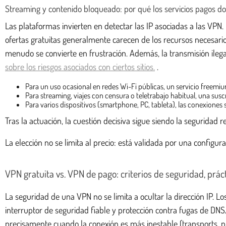
Streaming y contenido bloqueado: por qué los servicios pagos 
Las plataformas invierten en detectar las IP asociadas a las VPN.
ofertas gratuitas generalmente carecen de los recursos necesario
menudo se convierte en frustración. Además, la transmisión ilegal
sobre los riesgos asociados con ciertos sitios.
.
Para un uso ocasional en redes Wi-Fi públicas, un servicio freemiu
Para streaming, viajes con censura o teletrabajo habitual, una sus
Para varios dispositivos (smartphone, PC, tableta), las conexiones
Tras la actuación, la cuestión decisiva sigue siendo la seguridad rea
La elección no se limita al precio: está validada por una configur
VPN gratuita vs. VPN de pago: criterios de seguridad, pr
La seguridad de una VPN no se limita a ocultar la dirección IP. 
interruptor de seguridad fiable y protección contra fugas de DN
precisamente cuando la conexión es más inestable (transports, pu