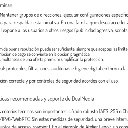
dominan
 Mantener grupos de direcciones, ejecutar configuraciones específi
s para respaldar esta iniciativa. En una familia que desea acceder
 expone a los usuarios a otros riesgos (publicidad agresiva, scrip
m de buena reputación puede ser suficiente, siempre que aceptes las limita
cripción de pago se convierte en la opción pragmática.
 simultáneas de una oferta premium simplifican la protección.
l: protocolos, filtraciones, auditorías e higiene digital en torno a la
ación correcte y por controles de seguridad acordes con el uso.
ácticas recomendadas y soporte de DualMedia
Los criterios técnicos son importantes: cifrado robusto (AES-256 
S/IPv6/WebRTC. Sin estas medidas de seguridad, una breve interrup
ntos de acceso, roaming). En el ejemplo de Atelier Lenoir, un consu