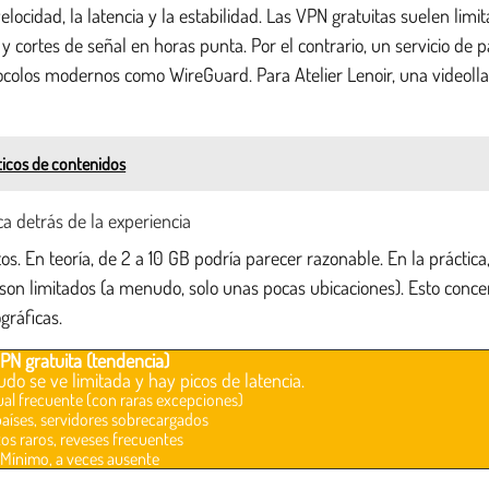
locidad, la latencia y la estabilidad. Las VPN gratuitas suelen limi
y cortes de señal en horas punta. Por el contrario, un servicio de
tocolos modernos como WireGuard. Para Atelier Lenoir, una videoll
ticos de contenidos
ca detrás de la experiencia
. En teoría, de 2 a 10 GB podría parecer razonable. En la práctica
son limitados (a menudo, solo unas pocas ubicaciones). Esto concen
gráficas.
PN gratuita (tendencia)
do se ve limitada y hay picos de latencia.
al frecuente (con raras excepciones)
aíses, servidores sobrecargados
tos raros, reveses frecuentes
Mínimo, a veces ausente