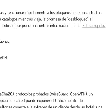
cas y reaccionar rápidamente a los bloqueos tiene un coste. Las
 a catálogos mientras viaja, la promesa de "desbloqueo" a
ts dudosos); se puede encontrar información útil en
Esto arroja luz
ciones.
 VPN.
o ChaCha20), protocolos probados (WireGuard, OpenVPN), un
ción de la red puede exponer el tráfico no cifrado,
ltor se conecta a la extranet de un cliente desde un hotel: una