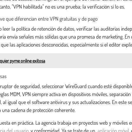
anto, "VPN habilitada" no es una prueba; la verificación sí lo es.
 clave que diferencian entre VPN gratuitas y de pago
leer la política de retención de datos, verificar las auditorías i
ría envía señales más sólidas que una promesa de marketing. En cu
ue las aplicaciones desconocidas, especialmente si el editor explic
quier pyme online exitosa
esas
rruptor de seguridad, seleccionar WireGuard cuando esté disponible
glas MDM, VPN siempre activa en dispositivos móviles, separación
al igual que el software antivirus y sus actualizaciones. En este s
n una cadena de protección coherente.
sta en práctica. La agencia trabaja en proyectos web y móviles en 
cia del usuario
y conformidad. Ya se trate de un
aplicación móvil