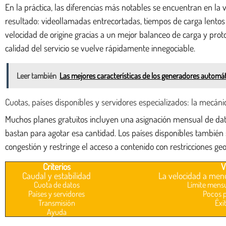
En la práctica, las diferencias más notables se encuentran en la ve
resultado: videollamadas entrecortadas, tiempos de carga lentos 
velocidad de origine gracias a un mejor balanceo de carga y pro
calidad del servicio se vuelve rápidamente innegociable.
Leer también
Las mejores características de los generadores automá
Cuotas, países disponibles y servidores especializados: la mecáni
Muchos planes gratuitos incluyen una asignación mensual de datos
bastan para agotar esa cantidad. Los países disponibles también 
congestión y restringe el acceso a contenido con restricciones geo
Criterios
V
Caudal y estabilidad
La velocidad a menu
Cuota de datos
Límite mensu
Países y servidores
Pocos p
Transmisión
Éxi
Ayuda