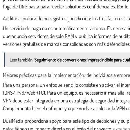
fuga de DNS basta para revelar solicitudes confidenciales. Por lo t
Auditoría, política de no registros, jurisdicción: los tres factores
Un servicio de pago no es automáticamente virtuoso. Es necesario 
que anuncia servidores de solo RAM y publica informes de audito
versiones gratuitas de marcas consolidadas son más defendibles q
Leer también
Seguimiento de conversiones: imprescindible para cual
Mejores prácticas para la implementación: de individuos a empr
Para una persona, un enfoque sencillo consiste en activar el inte
(DNS/IPv6/WebRTC). Para un equipo, es necesario ir más allá: re
VPN debe estar integrada en una estrategia de seguridad integral, 
Complementa bien el enfoque, ya que vuelve a colocar la VPN e
DualMedia proporciona apoyo para este tipo de decisiones y su pue
datos tienen un impacto directo en el éxito del proyecto.
experien