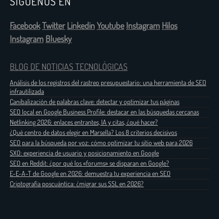
SÍGUENOS EN
Facebook
Twitter
Linkedin
Youtube
Instagram
Hilos
Instagram
Bluesky
BLOG DE NOTICIAS TECNOLÓGICAS
Análisis de los registros del rastreo presupuestario: una herramienta de SEO
infrautilizada
Canibalización de palabras clave: detectar y optimizar tus páginas
SEO local en Google Business Profile: destacar en las búsquedas cercanas
Netlinking 2026: enlaces entrantes, IA y citas, ¿qué hacer?
¿Qué centro de datos elegir en Marsella? Los 8 criterios decisivos
SEO para la búsqueda por voz: cómo optimizar tu sitio web para 2026
SXO: experiencia de usuario y posicionamiento en Google
SEO en Reddit: ¿por qué los «forums» se disparan en Google?
E-E-A-T de Google en 2026: demuestra tu experiencia en SEO
Criptografía poscuántica: ¿migrar sus SSL en 2026?