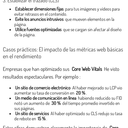
3. Estabilizar el trazado (CLS)
Establecer dimensiones fijas
para tus imágenes y vídeos para
evitar retrasos en el contenido.
Evite los anuncios intrusivos
que mueven elementos en la
página.
Utilice fuentes optimizadas
que se cargan sin afectar al diseño
de la página.
Casos prácticos: El impacto de las métricas web básicas
en el rendimiento
Empresas que han optimizado sus
Core Web Vitals
He visto
resultados espectaculares. Por ejemplo :
Un sitio de comercio electrónico
Al haber mejorado su LCP vio
aumentar su tasa de conversión en
20 %
.
Un medio de comunicación en línea
habiendo reducido su FID
notó un aumento de
30 %
del tiempo promedio invertido en
sus páginas.
Un sitio de servicios
Al haber optimizado su CLS redujo su tasa
de rebote en
15 %
.
Estas cifras demuestran claramente la importancia de
Core