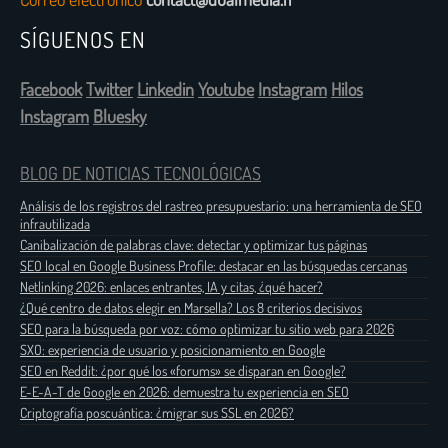
SÍGUENOS EN
Facebook
Twitter
Linkedin
Youtube
Instagram
Hilos
Instagram
Bluesky
BLOG DE NOTICIAS TECNOLÓGICAS
Análisis de los registros del rastreo presupuestario: una herramienta de SEO
infrautilizada
Canibalización de palabras clave: detectar y optimizar tus páginas
SEO local en Google Business Profile: destacar en las búsquedas cercanas
Netlinking 2026: enlaces entrantes, IA y citas, ¿qué hacer?
¿Qué centro de datos elegir en Marsella? Los 8 criterios decisivos
SEO para la búsqueda por voz: cómo optimizar tu sitio web para 2026
SXO: experiencia de usuario y posicionamiento en Google
SEO en Reddit: ¿por qué los «forums» se disparan en Google?
E-E-A-T de Google en 2026: demuestra tu experiencia en SEO
Criptografía poscuántica: ¿migrar sus SSL en 2026?