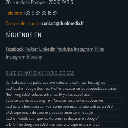
76, rue de la Pompe - 75016 PARÍS
Teléfono
+33 9 67 63 18 87
Correo electrónico
contact@dualmedia.fr
SÍGUENOS EN
Facebook
Twitter
Linkedin
Youtube
Instagram
Hilos
Instagram
Bluesky
BLOG DE NOTICIAS TECNOLÓGICAS
Canibalización de palabras clave: detectar y optimizar tus páginas
SEO local en Google Business Profile: destacar en las búsquedas cercanas
Netlinking 2026: enlaces entrantes, IA y citas, ¿qué hacer?
¿Qué centro de datos elegir en Marsella? Los 8 criterios decisivos
SEO para la búsqueda por voz: cómo optimizar tu sitio web para 2026
SXO: experiencia de usuario y posicionamiento en Google
SEO en Reddit: ¿por qué los «forums» se disparan en Google?
E-E-A-T de Google en 2026: demuestra tu experiencia en SEO