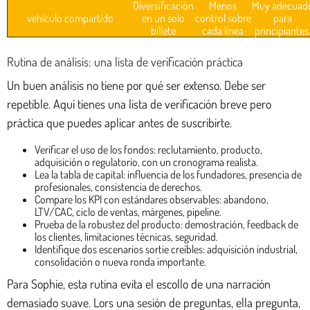
Diversificación
Menos
Muy adecuad
vehículo compartido
en un solo
control sobre
para
billete
cada línea
principiantes
Rutina de análisis: una lista de verificación práctica
Un buen análisis no tiene por qué ser extenso. Debe ser
repetible. Aquí tienes una lista de verificación breve pero
práctica que puedes aplicar antes de suscribirte.
Verificar el uso de los fondos: reclutamiento, producto,
adquisición o regulatorio, con un cronograma realista.
Lea la tabla de capital: influencia de los fundadores, presencia de
profesionales, consistencia de derechos.
Compare los KPI con estándares observables: abandono,
LTV/CAC, ciclo de ventas, márgenes, pipeline.
Prueba de la robustez del producto: demostración, feedback de
los clientes, limitaciones técnicas, seguridad.
Identifique dos escenarios sortie creíbles: adquisición industrial,
consolidación o nueva ronda importante.
Para Sophie, esta rutina evita el escollo de una narración
demasiado suave. Lors una sesión de preguntas, ella pregunta,