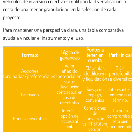
vehículos de inversión colectiva simplifican la diversificación, a
costa de una menor granularidad en la selección de cada
proyecto.
Para mantener una perspectiva clara, una tabla comparativa
ayuda a vincular el instrumento y el uso.
Puntos a
Lógica de
Formato
tener en
Perfil inicial
ganancias
cuenta
Valor
Cláusulas
OK si
Acciones
añadido
de dilución
portefeuille
(ordinarias/preferenciales)
potencial en
y liquidación
se diversific
sortie
Devolución
Riesgo de
Interesante s
contractual en
Cautiverio
impago,
entiendes el
caso de
convenios
término.
reembolso
Condiciones
Interés +
Un buen
de
opción de
compromiso s
Bonos convertibles
conversión,
acceso al
está bien
val1TP5Futura
capital
documentado
versión