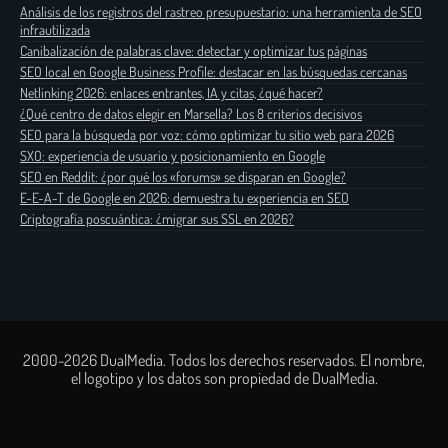
Análisis de los registros del rastreo presupuestario: una herramienta de SEO
infrautilizada
Canibalización de palabras clave: detectar y optimizar tus páginas
SEO local en Google Business Profile: destacar en las búsquedas cercanas
Netlinking 2026: enlaces entrantes, IA y citas, ¿qué hacer?
¿Qué centro de datos elegir en Marsella? Los 8 criterios decisivos
SEO para la búsqueda por voz: cómo optimizar tu sitio web para 2026
SXO: experiencia de usuario y posicionamiento en Google
SEO en Reddit: ¿por qué los «forums» se disparan en Google?
E-E-A-T de Google en 2026: demuestra tu experiencia en SEO
Criptografía poscuántica: ¿migrar sus SSL en 2026?
2000-2026 DualMedia. Todos los derechos reservados. El nombre,
el logotipo y los datos son propiedad de DualMedia.