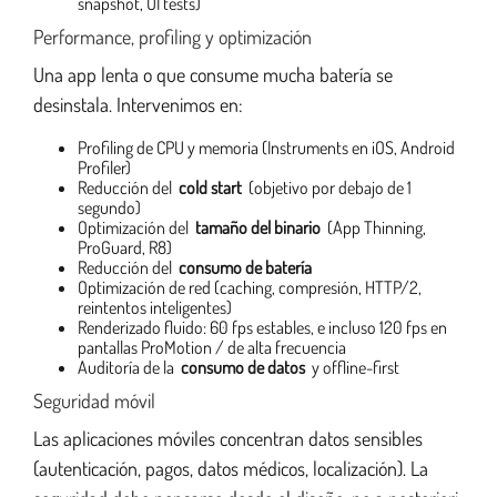
snapshot, UI tests)
Performance, profiling y optimización
Una app lenta o que consume mucha batería se
desinstala. Intervenimos en:
Profiling de CPU y memoria (Instruments en iOS, Android
Profiler)
Reducción del
cold start
(objetivo por debajo de 1
segundo)
Optimización del
tamaño del binario
(App Thinning,
ProGuard, R8)
Reducción del
consumo de batería
Optimización de red (caching, compresión, HTTP/2,
reintentos inteligentes)
Renderizado fluido: 60 fps estables, e incluso 120 fps en
pantallas ProMotion / de alta frecuencia
Auditoría de la
consumo de datos
y offline-first
Seguridad móvil
Las aplicaciones móviles concentran datos sensibles
(autenticación, pagos, datos médicos, localización). La