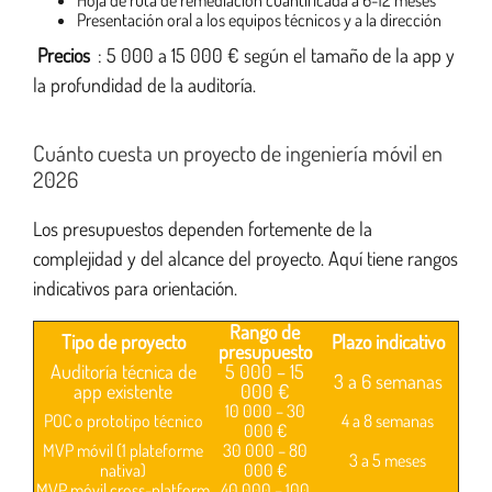
Hoja de ruta de remediación cuantificada a 6-12 meses
Presentación oral a los equipos técnicos y a la dirección
Precios
: 5 000 a 15 000 € según el tamaño de la app y
la profundidad de la auditoría.
Cuánto cuesta un proyecto de ingeniería móvil en
2026
Los presupuestos dependen fortemente de la
complejidad y del alcance del proyecto. Aquí tiene rangos
indicativos para orientación.
Rango de
Tipo de proyecto
Plazo indicativo
presupuesto
Auditoría técnica de
5 000 – 15
3 a 6 semanas
app existente
000 €
10 000 – 30
POC o prototipo técnico
4 a 8 semanas
000 €
MVP móvil (1 plateforme
30 000 – 80
3 a 5 meses
nativa)
000 €
MVP móvil cross-platform
40 000 – 100