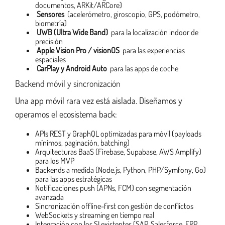
documentos, ARKit/ARCore)
Sensores
(acelerómetro, giroscopio, GPS, podómetro,
biometría)
UWB (Ultra Wide Band)
para la localización indoor de
precisión
Apple Vision Pro / visionOS
para las experiencias
espaciales
CarPlay y Android Auto
para las apps de coche
Backend móvil y sincronización
Una app móvil rara vez está aislada. Diseñamos y
operamos el ecosistema back:
APIs REST y GraphQL optimizadas para móvil (payloads
mínimos, paginación, batching)
Arquitecturas BaaS (Firebase, Supabase, AWS Amplify)
para los MVP
Backends a medida (Node.js, Python, PHP/Symfony, Go)
para las apps estratégicas
Notificaciones push (APNs, FCM) con segmentación
avanzada
Sincronización offline-first con gestión de conflictos
WebSockets y streaming en tiempo real
Integración con los SI existentes (SAP, Salesforce, ERP