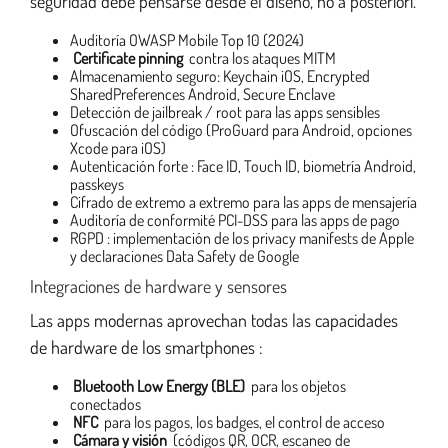
seguridad debe pensarse desde el diseño, no a posteriori.
Auditoría OWASP Mobile Top 10 (2024)
Certificate pinning
contra los ataques MITM
Almacenamiento seguro: Keychain iOS, Encrypted
SharedPreferences Android, Secure Enclave
Detección de jailbreak / root para las apps sensibles
Ofuscación del código (ProGuard para Android, opciones
Xcode para iOS)
Autenticación forte : Face ID, Touch ID, biometría Android,
passkeys
Cifrado de extremo a extremo para las apps de mensajería
Auditoría de conformité PCI-DSS para las apps de pago
RGPD : implementación de los privacy manifests de Apple
y declaraciones Data Safety de Google
Integraciones de hardware y sensores
Las apps modernas aprovechan todas las capacidades
de hardware de los smartphones :
Bluetooth Low Energy (BLE)
para los objetos
conectados
NFC
para los pagos, los badges, el control de acceso
Cámara y visión
(códigos QR, OCR, escaneo de