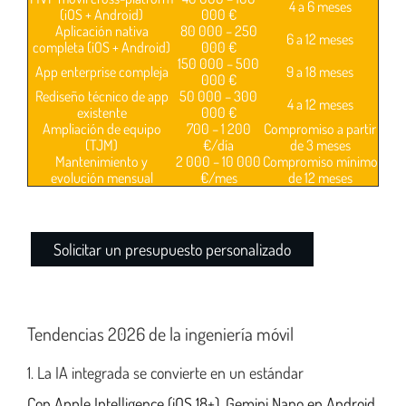
4 a 6 meses
(iOS + Android)
000 €
Aplicación nativa
80 000 – 250
6 a 12 meses
completa (iOS + Android)
000 €
150 000 – 500
App enterprise compleja
9 a 18 meses
000 €
Rediseño técnico de app
50 000 – 300
4 a 12 meses
existente
000 €
Ampliación de equipo
700 – 1 200
Compromiso a partir
(TJM)
€/día
de 3 meses
Mantenimiento y
2 000 – 10 000
Compromiso mínimo
evolución mensual
€/mes
de 12 meses
Solicitar un presupuesto personalizado
Tendencias 2026 de la ingeniería móvil
1. La IA integrada se convierte en un estándar
Con Apple Intelligence (iOS 18+), Gemini Nano en Android