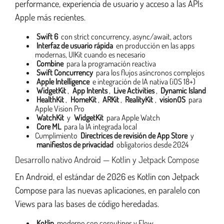
performance, experiencia de usuario y acceso a las APIs
Apple más recientes.
Swift 6
con strict concurrency, async/await, actors
Interfaz de usuario rápida
en producción en las apps
modernas, UIKit cuando es necesario
Combine
para la programación reactiva
Swift Concurrency
para los flujos asíncronos complejos
Apple Intelligence
e integración de IA nativa (iOS 18+)
WidgetKit
,
App Intents
,
Live Activities
,
Dynamic Island
HealthKit
,
HomeKit
,
ARKit
,
RealityKit
,
visionOS
para
Apple Vision Pro
WatchKit
y
WidgetKit
para Apple Watch
Core ML
para la IA integrada local
Cumplimiento
Directrices de revisión de App Store
y
manifiestos de privacidad
obligatorios desde 2024
Desarrollo nativo Android — Kotlin y Jetpack Compose
En Android, el estándar de 2026 es Kotlin con Jetpack
Compose para las nuevas aplicaciones, en paralelo con
Views para las bases de código heredadas.
Kotlin
moderno con coroutines y Flow