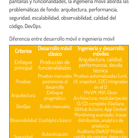
pantallas y funcionalidades, la ingeniería móvil aborda las
problemáticas de fondo: arquitectura, performancia,
seguridad, escalabilidad, observabilidad, calidad del
código, DevOps.
Diferencia entre desarrollo móvil e ingeniería móvil
Desarrollo móvil
Ingeniería y desarrollo
Criterios
clásico
móviles
Arquitectura, calidad,
Enfoque
Producción de
performancia, deuda
principal
funcionalidades
técnica
Pruebas manuales
Pruebas automatizadas (unit,
Pruebas
posteriores al
UI, snapshot, E2E) integradas
desarrollo
en el CI
Enfoque
MVVM, MVI, Clean
Arquitectura
pragmático
Architecture, modularización
CI/CD completo (Fastlane,
DevOps
Builds manuales
GitHub Actions, App Center)
Monitoring avanzado, trazas
Observabilidad
Crashlytics básico
distribuidas, analytics de
producto
Auditoría OWASP Mobile,
Autenticación
Seguridad
certificate pinning, detección