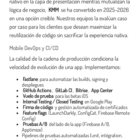
nativo en la capa de presentación mientras mutualizan la
lógica de negocio,
KMM
se ha convertido en 2025-2026
en una opción creíble. Nuestros equipos la evalúan caso
por caso para los clientes que desean maximizar la
reutilización de código sin sacrificar la experiencia nativa.
Mobile DevOps y CI/CD
La calidad de la cadena de producción condiciona la
velocidad de evolución de una app. Implementamos:
Fastlane
para automatizar las builds, signing y
despliegues
GitHub Actions
,
GitLab CI
,
Bitrise
,
App Center
Vuelo de prueba
para las betas iOS
Internal Testing / Closed Testing
en Google Play
Firma de código
y gestión automatizada de certificados
Feature flags
(LaunchDarkly, ConfigCat, Firebase Remote
Config)
Pruebas A/B
del lado de la app (Firebase A/B,
Apptimize)
Pipelines de pruebas automatizadas (unit, intégration,