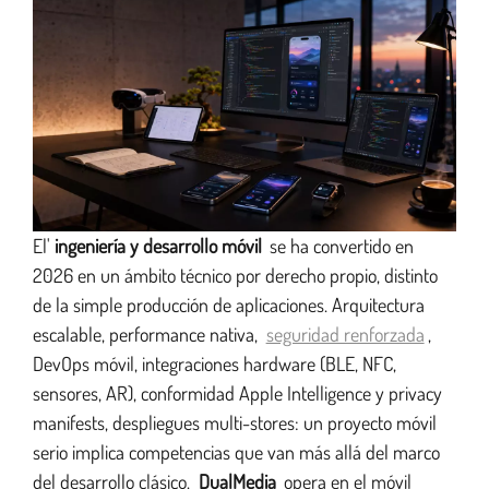
Alojamiento web
Asesoramiento y apoyo
Automatización del marketing
El'
ingeniería y desarrollo móvil
se ha convertido en
2026 en un ámbito técnico por derecho propio, distinto
de la simple producción de aplicaciones. Arquitectura
Ingeniería y desarrollo
escalable, performance nativa,
seguridad renforzada
,
DevOps móvil, integraciones hardware (BLE, NFC,
sensores, AR), conformidad Apple Intelligence y privacy
Creación de sitios web
manifests, despliegues multi-stores: un proyecto móvil
serio implica competencias que van más allá del marco
del desarrollo clásico.
DualMedia
opera en el móvil
Diseño Ux