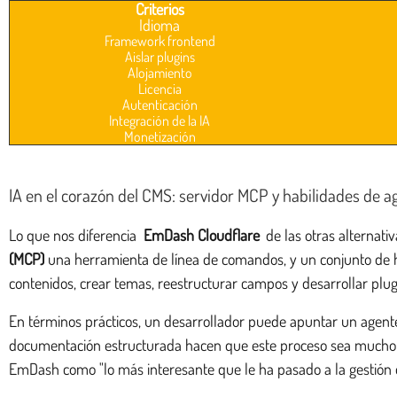
Criterios
Idioma
Framework frontend
Aislar plugins
Alojamiento
Licencia
Autenticación
Integración de la IA
Monetización
IA en el corazón del CMS: servidor MCP y habilidades de a
Lo que nos diferencia
EmDash Cloudflare
de las otras alternati
(MCP)
una herramienta de línea de comandos, y un conjunto de ha
contenidos, crear temas, reestructurar campos y desarrollar plug
En términos prácticos, un desarrollador puede apuntar un agente
documentación estructurada hacen que este proceso sea mucho más
EmDash como "lo más interesante que le ha pasado a la gestión 