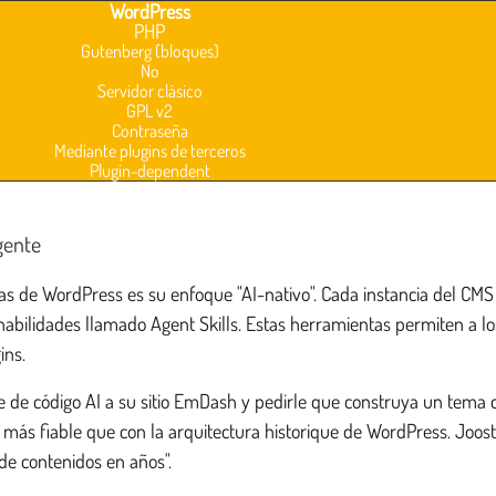
WordPress
PHP
Gutenberg (bloques)
No
Servidor clásico
GPL v2
Contraseña
Mediante plugins de terceros
Plugin-dependent
gente
vas de WordPress es su enfoque "AI-nativo". Cada instancia del CM
bilidades llamado Agent Skills. Estas herramientas permiten a los
ins.
 de código AI a su sitio EmDash y pedirle que construya un tema co
 fiable que con la arquitectura historique de WordPress. Joost de
de contenidos en años".