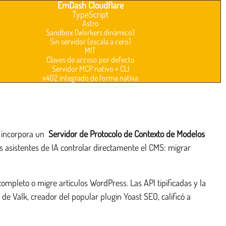
EmDash Cloudflare
TypeScript
Astro
Sandbox (Workers dinámico)
Sin servidor (escala a cero)
MIT
Claves de acceso por defecto
Servidor MCP nativo + CLI
x402 integrado de forma nativa
S incorpora un
Servidor de Protocolo de Contexto de Modelos
 asistentes de IA controlar directamente el CMS: migrar
mpleto o migre artículos WordPress. Las API tipificadas y la
 Valk, creador del popular plugin Yoast SEO, calificó a