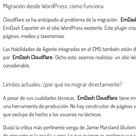
Migración desde WordPress: cómo funciona
Cloudflare se ha anticipado al problema de la migración.
EmDas
EmDash Exporter en el sitio WordPress existente. Este plugin cr
páginas, medios y taxonomías.
Las Habilidades de Agente integradas en el CMS también están d
por
EmDash Cloudflare
. Dicho esto, seamos realistas: un siti
considerable.
Límites actuales: ¿por qué no migrar directamente?
A pesar de sus cualidades técnicas,
EmDash Cloudflare
tiene im
una herramienta de producción. No hay constructor de páginas vis
que excluye de hecho a los usuarios no técnicos.
Quizá la crítica más pertinente venga de Jamie Marsland (Automat
de ejecución ni la escala a cero. Lo que quieren es gestionar su