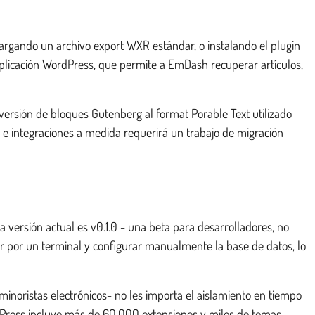
cargando un archivo export WXR estándar, o instalando el plugin
aplicación WordPress, que permite a EmDash recuperar artículos,
ersión de bloques Gutenberg al format Porable Text utilizado
 e integraciones a medida requerirá un trabajo de migración
a versión actual es v0.1.0 - una beta para desarrolladores, no
ar por un terminal y configurar manualmente la base de datos, lo
inoristas electrónicos- no les importa el aislamiento en tiempo
ordPress incluye más de 60.000 extensiones y miles de temas