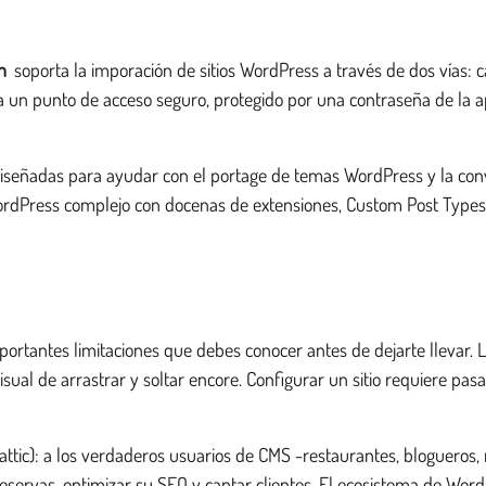
h
soporta la imporación de sitios WordPress a través de dos vías: 
ea un punto de acceso seguro, protegido por una contraseña de la 
iseñadas para ayudar con el portage de temas WordPress y la conv
o WordPress complejo con docenas de extensiones, Custom Post Types
portantes limitaciones que debes conocer antes de dejarte llevar. L
ual de arrastrar y soltar encore. Configurar un sitio requiere pas
tic): a los verdaderos usuarios de CMS -restaurantes, blogueros, m
s reservas, optimizar su SEO y captar clientes. El ecosistema de W