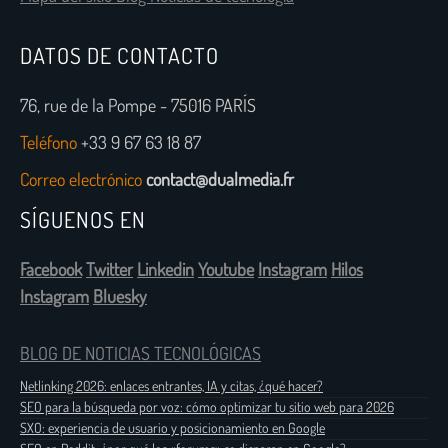
DATOS DE CONTACTO
76, rue de la Pompe - 75016 PARÍS
Teléfono
+33 9 67 63 18 87
Correo electrónico
contact@dualmedia.fr
SÍGUENOS EN
Facebook
Twitter
Linkedin
Youtube
Instagram
Hilos
Instagram
Bluesky
BLOG DE NOTICIAS TECNOLÓGICAS
Netlinking 2026: enlaces entrantes, IA y citas, ¿qué hacer?
SEO para la búsqueda por voz: cómo optimizar tu sitio web para 2026
SXO: experiencia de usuario y posicionamiento en Google