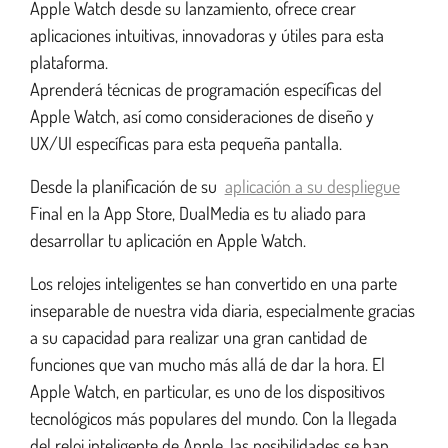
Apple Watch desde su lanzamiento, ofrece crear
aplicaciones intuitivas, innovadoras y útiles para esta
Desarrollo de aplicaciones Android
plataforma.
Aprenderá técnicas de programación específicas del
Apple Watch, así como consideraciones de diseño y
Portar aplicaciones Android
UX/UI específicas para esta pequeña pantalla.
Desde la planificación de su
aplicación a su despliegue
Desarrollo de startups móviles
Final en la App Store, DualMedia es tu aliado para
desarrollar tu aplicación en Apple Watch.
Desarrollo de aplicaciones empresariales
Los relojes inteligentes se han convertido en una parte
inseparable de nuestra vida diaria, especialmente gracias
a su capacidad para realizar una gran cantidad de
Publicación digital
funciones que van mucho más allá de dar la hora. El
Apple Watch, en particular, es uno de los dispositivos
tecnológicos más populares del mundo. Con la llegada
Desarrollo web móvil
del reloj inteligente de Apple, las posibilidades se han