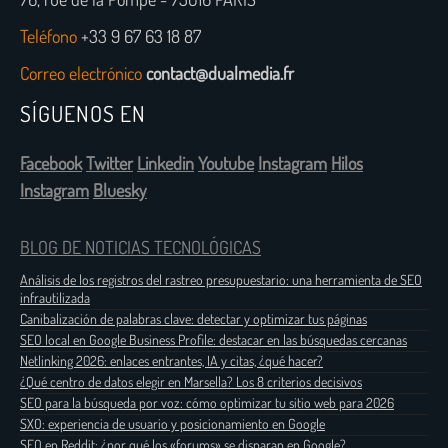
Teléfono
+33 9 67 63 18 87
Correo electrónico
contact@dualmedia.fr
SÍGUENOS EN
Facebook
Twitter
Linkedin
Youtube
Instagram
Hilos
Instagram
Bluesky
BLOG DE NOTICIAS TECNOLÓGICAS
Análisis de los registros del rastreo presupuestario: una herramienta de SEO
infrautilizada
Canibalización de palabras clave: detectar y optimizar tus páginas
SEO local en Google Business Profile: destacar en las búsquedas cercanas
Netlinking 2026: enlaces entrantes, IA y citas, ¿qué hacer?
¿Qué centro de datos elegir en Marsella? Los 8 criterios decisivos
SEO para la búsqueda por voz: cómo optimizar tu sitio web para 2026
SXO: experiencia de usuario y posicionamiento en Google
SEO en Reddit: ¿por qué los «forums» se disparan en Google?