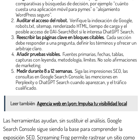
comparativas y búsquedas de decisión, por ejemplo “cuánto
cuesta una aplicación móvil para pymes” o “alojamiento
WordPress seguro”.
Auditar el acceso del robot.
Verifique la indexación de Google,
robots.txt, sitemap, renderizado HTML, tiempo de carga y el
posible acceso de OAI-SearchBot si le interesa ChatGPT Search.
Reescribir las páginas clave en bloques citables.
Cada sección
debe responder a una pregunta, definir los términos y ofrecer un
arbitraje claro.
Añadir pruebas visibles.
Fuentes primarias, fechas, tablas,
capturas con leyenda, metodología, límites. No solo afirmaciones
de marketing.
Medir durante 8 a 12 semanas.
Siga las impresiones SEO, las
consultas en Google Search Console, las menciones en
Perplexity o ChatGPT Search cuando aparezcan, y el tráfico
cualificado.
Leer también
Agencia web en Lyon: Impulsa tu visibilidad local
Las herramientas ayudan, sin sustituir el análisis. Google
Search Console sigue siendo la base para comprender la
exposición SEO. Screaming Frog permite rastrear un sitio como