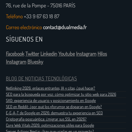
76, rue de la Pompe - 75016 PARÍS
Teléfono
+33 9 67 63 18 87
Correo electrónico
contact@dualmedia.fr
SÍGUENOS EN
Facebook
Twitter
Linkedin
Youtube
Instagram
Hilos
Instagram
Bluesky
BLOG DE NOTICIAS TECNOLÓGICAS
Netlinking 2026: enlaces entrantes, IA y citas, ¿qué hacer?
SEO para la búsqueda por voz: cómo optimizar tu sitio web para 2026
SXO: experiencia de usuario y posicionamiento en Google
SEO en Reddit: ¿por qué los «forums» se disparan en Google?
E-E-A-T de Google en 2026: demuestra tu experiencia en SEO
Criptografía poscuántica: ¿migrar sus SSL en 2026?
Core Web Vitals 2026: optimizaciones útiles para Google
Server Actions Next.js: ¿hay que usarlas en un proyecto?