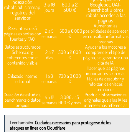
indexación,
3 à 10
800 a 2
Googlebot, OAI-
robots.txt, sitemap,
jours
500 €
SearchBot u otros
registros del
robots acceder a las
servidor
páginas
Aumentar las
Reescritura de 5
2 a 5
1 500 a 6 000
posibilidades de aparecer
páginas expertas con
semanas
€
en consultas informativas
fuentes y FAQ
precisas
Datos estructurados
Ayudar a los motores a
Schema.org
2 a 7
500 a 2 000
comprender el tipo de
coherentes con el
días
€
página, sin garantizar una
contenido visible
cita de IA
Hacer que las páginas
importantes sean más
Enlazado interno
1 a 3
700 a 3 000
fáciles de descubrir y
editorial
semanas
€
reforzar los enlaces
temáticos
Creación de estudios,
Producir informaciones
4 a 12
3 000 a 15
benchmarks o datos
originales que a las IA les
semanas
000 € y más
propios
interese más referenciar
Leer también
Cuidados necesarios para protegerse de los
ataques en línea con Cloudflare