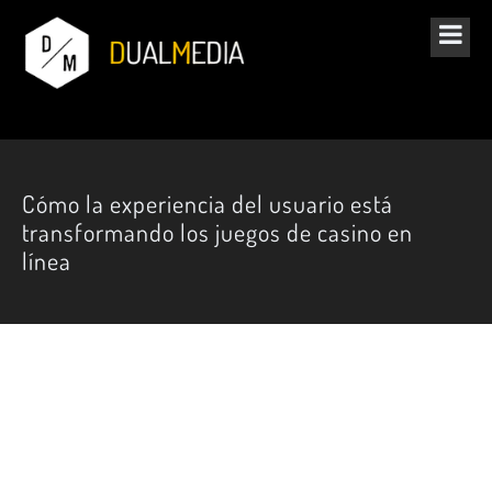
Cómo la experiencia del usuario está
transformando los juegos de casino en
línea