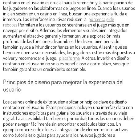
centrado en el usuario es crucial para la retención y la participación de
los jugadores en las plataformas de juegos en línea. Cuando los usuarios
inician sesión en un casino en línea, buscan una experiencia fluida e
inmersiva. Las interfaces intuitivas reducen la
porcentaje de
rebotes
Permiten a los usuarios concentrarse en el juego más que en
navegar por el sitio. Además, los elementos visuales bien integrados
aumentan el atractivo general y fomentan una exploración más
profunda de las funciones disponibles. Un diseño bien pensado
también ayuda a infundir confianza en los usuarios. Al sentir que se
tienen en cuenta sus necesidades, los jugadores están más dispuestos a
volver y recomendar el juego.
plataforma
A otros. Invertir en diseño
centrado en el usuario no solo es beneficioso a corto plazo, sino que
también garantiza un crecimiento sostenible.
Principios de diseño para mejorar la experiencia del
usuario
Los casinos online de éxito suelen aplicar principios clave de diseño
centrado en el usuario. Estos principios incluyen una interfaz clara con
instrucciones explícitas para guiar a los usuarios a través de su viaje
digital. La accesibilidad también es primordial; todos los usuarios deben
poder navegar fácilmente sin encontrar obstáculos técnicos. Un
ejemplo concreto de ello es la integración de elementos interactivos
como tutoriales o guías para ayudar a los nuevos jugadores a