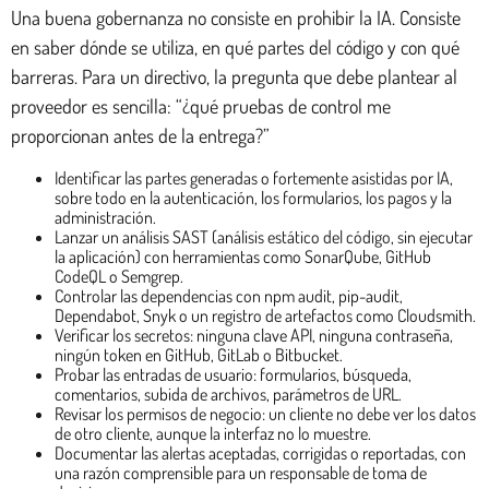
Una buena gobernanza no consiste en prohibir la IA. Consiste
en saber dónde se utiliza, en qué partes del código y con qué
barreras. Para un directivo, la pregunta que debe plantear al
proveedor es sencilla: “¿qué pruebas de control me
proporcionan antes de la entrega?”
Identificar las partes generadas o fortemente asistidas por IA,
sobre todo en la autenticación, los formularios, los pagos y la
administración.
Lanzar un análisis SAST (análisis estático del código, sin ejecutar
la aplicación) con herramientas como SonarQube, GitHub
CodeQL o Semgrep.
Controlar las dependencias con npm audit, pip-audit,
Dependabot, Snyk o un registro de artefactos como Cloudsmith.
Verificar los secretos: ninguna clave API, ninguna contraseña,
ningún token en GitHub, GitLab o Bitbucket.
Probar las entradas de usuario: formularios, búsqueda,
comentarios, subida de archivos, parámetros de URL.
Revisar los permisos de negocio: un cliente no debe ver los datos
de otro cliente, aunque la interfaz no lo muestre.
Documentar las alertas aceptadas, corrigidas o reportadas, con
una razón comprensible para un responsable de toma de