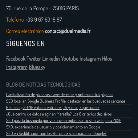
76, rue de la Pompe - 75016 PARÍS
Teléfono
+33 9 67 63 18 87
Correo electrónico
contact@dualmedia.fr
SÍGUENOS EN
Facebook
Twitter
Linkedin
Youtube
Instagram
Hilos
Instagram
Bluesky
BLOG DE NOTICIAS TECNOLÓGICAS
Canibalización de palabras clave: detectar y optimizar tus páginas
SEO local en Google Business Profile: destacar en las búsquedas cercanas
Netlinking 2026: enlaces entrantes, IA y citas, ¿qué hacer?
¿Qué centro de datos elegir en Marsella? Los 8 criterios decisivos
SEO para la búsqueda por voz: cómo optimizar tu sitio web para 2026
SXO: experiencia de usuario y posicionamiento en Google
SEO en Reddit: ¿por qué los «forums» se disparan en Google?