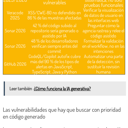
vulnerables
pruebas funcionales
Verificar la visualización
Veracode
XSS/CWE-80 no defendido en
de datos de usuario en
2025
86 % de las muestras afectadas
las interfaces web
42 % del código subido al
Preguntar cómo la
Sonar 2026
repositorio sería generado o
agencia rastrea y relee el
asistido por IA
código asistido
48 % de los desarrolladores
Formalizar la validación
Sonar 2026
verifican siempre antes del
en el workflow, no en las
commit
intenciones
CodeQL/Copilot autofix cubre
Automatizar una parte
más del 90 % de los tipos de
de la detección, sin
GitHub 2026
alertas en JavaScript,
sustituir la revisión
TypeScript, Java y Python
humana
Leer también
¿Cómo funciona la IA generativa?
Las vulnerabilidades que hay que buscar con prioridad
en código generado