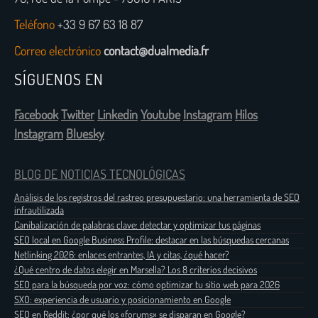
Teléfono
+33 9 67 63 18 87
Correo electrónico
contact@dualmedia.fr
SÍGUENOS EN
Facebook
Twitter
Linkedin
Youtube
Instagram
Hilos
Instagram
Bluesky
BLOG DE NOTICIAS TECNOLÓGICAS
Análisis de los registros del rastreo presupuestario: una herramienta de SEO
infrautilizada
Canibalización de palabras clave: detectar y optimizar tus páginas
SEO local en Google Business Profile: destacar en las búsquedas cercanas
Netlinking 2026: enlaces entrantes, IA y citas, ¿qué hacer?
¿Qué centro de datos elegir en Marsella? Los 8 criterios decisivos
SEO para la búsqueda por voz: cómo optimizar tu sitio web para 2026
SXO: experiencia de usuario y posicionamiento en Google
SEO en Reddit: ¿por qué los «forums» se disparan en Google?