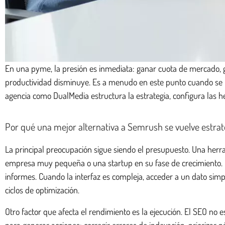
En una pyme, la presión es inmediata: ganar cuota de mercado, ge
productividad disminuye. Es a menudo en este punto cuando se
agencia como DualMedia estructura la estrategia, configura las h
Por qué una mejor alternativa a Semrush se vuelve estrat
La principal preocupación sigue siendo el presupuesto. Una he
empresa muy pequeña o una startup en su fase de crecimiento. El 
informes. Cuando la interfaz es compleja, acceder a un dato simp
ciclos de optimización.
Otro factor que afecta el rendimiento es la ejecución. El SEO no 
para generar acciones: corregir errores de indexación, priorizar 