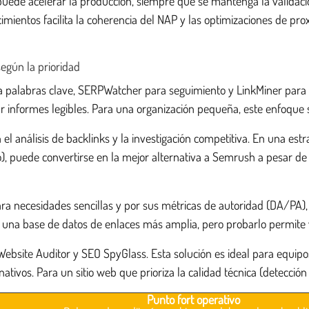
ién puede acelerar la producción, siempre que se mantenga la valida
lecimientos facilita la coherencia del NAP y las optimizaciones de
egún la prioridad
 palabras clave, SERPWatcher para seguimiento y LinkMiner para e
 informes legibles. Para una organización pequeña, este enfoque s
l análisis de backlinks y la investigación competitiva. En una estr
, puede convertirse en la mejor alternativa a Semrush a pesar de 
para necesidades sencillas y por sus métricas de autoridad (DA/PA),
 una base de datos de enlaces más amplia, pero probarlo permite v
Website Auditor y SEO SpyGlass. Esta solución es ideal para equipo
vos. Para un sitio web que prioriza la calidad técnica (detección d
Punto fort operativo