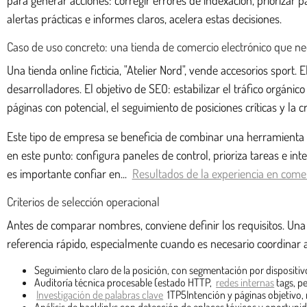
alertas prácticas e informes claros, acelera estas decisiones.
Caso de uso concreto: una tienda de comercio electrónico que ne
Una tienda online ficticia, "Atelier Nord", vende accesorios spor
desarrolladores. El objetivo de SEO: estabilizar el tráfico orgáni
páginas con potencial, el seguimiento de posiciones críticas y la
Este tipo de empresa se beneficia de combinar una herramienta m
en este punto: configura paneles de control, prioriza tareas e i
es importante confiar en...
Resultados de la experiencia en comer
Criterios de selección operacional
Antes de comparar nombres, conviene definir los requisitos. Una 
referencia rápido, especialmente cuando es necesario coordinar a 
Seguimiento claro de la posición, con segmentación por dispositivo
Auditoría técnica procesable (estado HTTP,
redes internas
tags, p
Investigación de palabras clave
1TP5Intención y páginas objetivo,
Análisis de backlinks con detección de enlaces tóxicos y oportuni