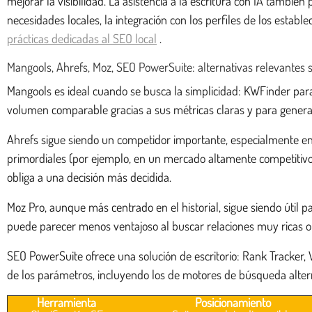
mejorar la visibilidad. La asistencia a la escritura con IA tamb
necesidades locales, la integración con los perfiles de los estab
prácticas dedicadas al SEO local
.
Mangools, Ahrefs, Moz, SEO PowerSuite: alternativas relevantes s
Mangools es ideal cuando se busca la simplicidad: KWFinder para
volumen comparable gracias a sus métricas claras y para generar
Ahrefs sigue siendo un competidor importante, especialmente en e
primordiales (por ejemplo, en un mercado altamente competitivo)
obliga a una decisión más decidida.
Moz Pro, aunque más centrado en el historial, sigue siendo útil 
puede parecer menos ventajoso al buscar relaciones muy ricas o
SEO PowerSuite ofrece una solución de escritorio: Rank Tracker, 
de los parámetros, incluyendo los de motores de búsqueda alternati
Herramienta
Posicionamiento