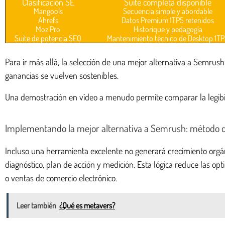
Clasificación SE
Suite completa disponible
Mangools
Secuencia simple y abordable
Ahrefs
Datos Premium 1TP5 retenidos
Moz Pro
Historique y pedagogía
Suite de potencia SEO
Mantenimiento técnico de Desktop 1T
Para ir más allá, la selección de una mejor alternativa a Semrush
ganancias se vuelven sostenibles.
Una demostración en vídeo a menudo permite comparar la legibili
Implementando la mejor alternativa a Semrush: método d
Incluso una herramienta excelente no generará crecimiento orgáni
diagnóstico, plan de acción y medición. Esta lógica reduce las opt
o ventas de comercio electrónico.
Leer también
¿Qué es metavers?