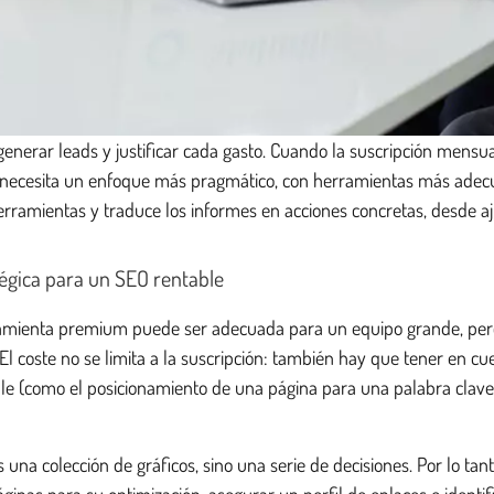
nerar leads y justificar cada gasto. Cuando la suscripción mensual
 necesita un enfoque más pragmático, con herramientas más adecu
erramientas y traduce los informes en acciones concretas, desde aju
égica para un SEO rentable
rramienta premium puede ser adecuada para un equipo grande, per
coste no se limita a la suscripción: también hay que tener en cuen
le (como el posicionamiento de una página para una palabra clave e
es una colección de gráficos, sino una serie de decisiones. Por lo t
páginas para su optimización, asegurar un perfil de enlaces e identi