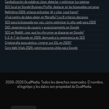
Canibalización de palabras clave: detectar y optimizar tus páginas
SEO local en Google Business Profile: destacar en las búsquedas cercanas
Netlinking 2026: enlaces entrantes, IA y citas, ¿qué hacer?
¿Qué centro de datos elegir en Marsella? Los 8 criterios decisivos
SEO para la búsqueda por voz: cómo optimizar tu sitio web para 2026
SXO: experiencia de usuario y posicionamiento en Google
SEO en Reddit: ¿por qué los «forums» se disparan en Google?
E-E-A-T de Google en 2026: demuestra tu experiencia en SEO
Criptografía poscuántica: ¿migrar sus SSL en 2026?
Core Web Vitals 2026: optimizaciones útiles para Google
2000-2026 DualMedia. Todos los derechos reservados. El nombre,
el logotipo y los datos son propiedad de DualMedia.