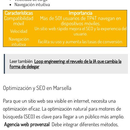
Navegación intuitiva
Características
Importancia
Compatibilidad
Más de 501 usuarios de TP4T navegan en
móvil
dispositivos móviles.
Un sitio web rápido mejora el SEO y la experiencia del
Velocidad
usuario.
Navegación
Facilita su uso y aumenta las tasas de conversión.
intuitiva
Leer también
Loop engineering: el revuelo de la IA que cambia la
forma de delegar
Optimización y SEO en Marsella
Para que un sitio web sea visible en internet, necesita una
optimización eficaz. La optimización natural para motores de
búsqueda (SEO) es clave para llegar a un público más amplio.
Agencia web provenzal
Debe integrar diferentes métodos,