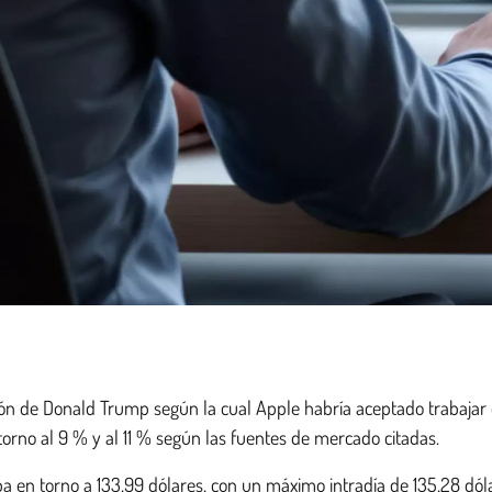
ión de Donald Trump según la cual Apple habría aceptado trabajar c
 torno al 9 % y al 11 % según las fuentes de mercado citadas.
aba en torno a 133,99 dólares, con un máximo intradía de 135,28 d