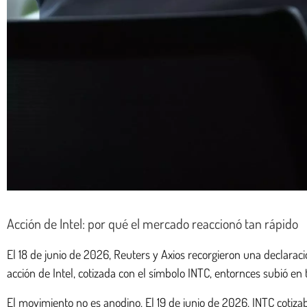
Acción de Intel: por qué el mercado reaccionó tan rápido
El 18 de junio de 2026, Reuters y Axios recorgieron una declarac
acción de Intel, cotizada con el símbolo INTC, entornces subió en
El movimiento no es anodino. El 19 de junio de 2026, INTC cotiz