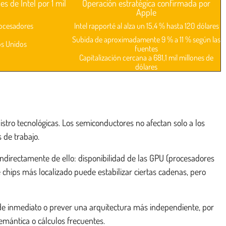
 de Intel por 1 mil
Operación estratégica confirmada por
Apple
rocesadores
Intel rapporté al alza un 15,4 % hasta 120 dólares
Subida de aproximadamente 9 % a 11 % según las
os Unidos
fuentes
Capitalización cercana a 681,1 mil millones de
dólares
stro tecnológicas. Los semiconductores no afectan solo a los
 de trabajo.
ndirectamente de ello: disponibilidad de las GPU (procesadores
 chips más localizado puede estabilizar ciertas cadenas, pero
e inmediato o prever una arquitectura más independiente, por
emántica o cálculos frecuentes.