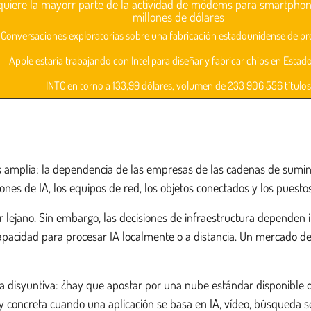
uiere la mayorr parte de la actividad de módems para smartphones
millones de dólares
Conversaciones exploratorias sobre una fabricación estadounidense de p
Apple estaría trabajando con Intel para diseñar y fabricar chips en Estad
INTC en torno a 133,99 dólares, volumen de 233 906 556 títulos
s amplia: la dependencia de las empresas de las cadenas de sumini
ones de IA, los equipos de red, los objetos conectados y los puestos
 lejano. Sin embargo, las decisiones de infraestructura dependen i
capacidad para procesar IA localmente o a distancia. Un mercado de
 disyuntiva: ¿hay que apostar por una nube estándar disponible d
 concreta cuando una aplicación se basa en IA, vídeo, búsqueda s