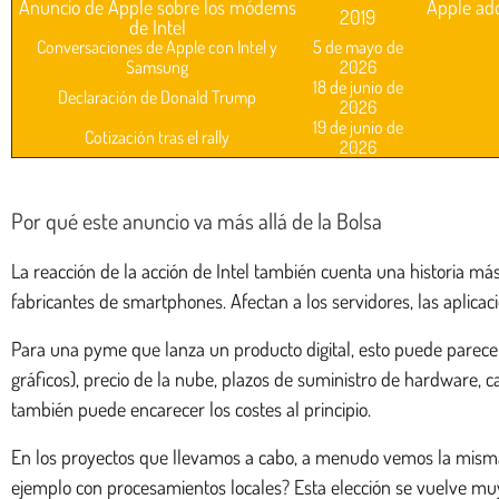
Anuncio de Apple sobre los módems
Apple adq
2019
de Intel
Conversaciones de Apple con Intel y
5 de mayo de
Samsung
2026
18 de junio de
Declaración de Donald Trump
2026
19 de junio de
Cotización tras el rally
2026
Por qué este anuncio va más allá de la Bolsa
La reacción de la acción de Intel también cuenta una historia má
fabricantes de smartphones. Afectan a los servidores, las aplicaci
Para una pyme que lanza un producto digital, esto puede parecer
gráficos), precio de la nube, plazos de suministro de hardware, 
también puede encarecer los costes al principio.
En los proyectos que llevamos a cabo, a menudo vemos la misma
ejemplo con procesamientos locales? Esta elección se vuelve muy