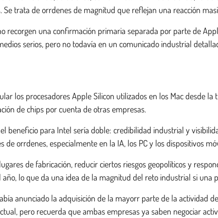
res. Se trata de orrdenes de magnitud que reflejan una reacción mas
 no recorgen una confirmación primaria separada por parte de Apple
medios serios, pero no todavía en un comunicado industrial detalla
ular los procesadores Apple Silicon utilizados en los Mac desde la tr
icación de chips por cuenta de otras empresas.
 beneficio para Intel sería doble: credibilidad industrial y visibili
de orrdenes, especialmente en la IA, los PC y los dispositivos móv
los lugares de fabricación, reducir ciertos riesgos geopolíticos y res
 año, lo que da una idea de la magnitud del reto industrial si una 
había anunciado la adquisición de la mayorr parte de la actividad 
ctual, pero recuerda que ambas empresas ya saben negociar activo