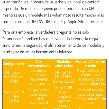
cuantización, del número de usuarios y del nivel de confort
esperado. Un modelo pequeño puede funcionar con CPU,
mientras que un modelo más voluminoso resulta mucho más
cómodo con una GPU NVIDIA o un chip Apple Silicon reciente.
Para una empresa, la verdadera pregunta no es solo
“¿funciona?”. También hay que evaluar la latencia, la carga
simultánea, la seguridad, el almacenamiento de los modelos y
la integración en las herramientas internas.
Uso
Modelos
Puntos a tener en
Configuración
recomendado
adecuados
cuenta
Asistente
Respuestas más
CPU reciente
Mistral 7B,
personal,
lentas, poco
con 16 Go de
Phi-3 Mini,
resúmenes,
adecuado para
RAM
Llama 3.2 3B
scripts simples
usos simultáneos
Llama 3.1 8B,
Equipo técnico,
Coste del servidor,
Servidor OVH
Qwen,
code review,
supervisión de la
con GPU
DeepSeek
análisis
GPU, securización de
NVIDIA
según los
documental
la red
recursos