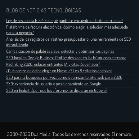
BLOG DE NOTICIAS TECNOLÓGICAS
Ley de resiliencia NIS2: ¿en qué punto se encuentra el texto en Francia?
Plataforma de factura electrónica: ¿cómo elegir la solución más adecuada
para tu negocio?
Análisis de los registros del rastreo presupuestario: una herramienta de SEO
infrautilizada
Canibalización de palabras clave: detectar y optimizar tus páginas
SEO local en Google Business Profile: destacar en las búsquedas cercanas
Netlinking 2026: enlaces entrantes, IA y citas, ¿qué hacer?
¿Qué centro de datos elegir en Marsella? Los 8 criterios decisivos
SEO para la búsqueda por voz: cómo optimizar tu sitio web para 2026
SXO: experiencia de usuario y posicionamiento en Google
SEO en Reddit: ¿por qué los «forums» se disparan en Google?
2000-2026 DualMedia. Todos los derechos reservados. El nombre,