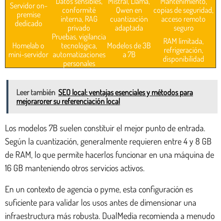
Datos sensibles,
Mistral, Llama,
Mantenimiento,
Servidor on-
conformité
Qwen en
copias de seguridad,
premise
interna, RAG
cuantización
acceso remoto
dedicado
privado
adaptada
seguro
Pruebas, vigilancia
RAM limitada,
Homelab o
tecnológica,
Modelos de 3B
refrigeración,
mini-servidor
automatizaciones
a 7B
disponibilidad
personales
Leer también
SEO local: ventajas esenciales y métodos para
mejorarorer su referenciación local
Los modelos 7B suelen constituir el mejor punto de entrada.
Según la cuantización, generalmente requieren entre 4 y 8 GB
de RAM, lo que permite hacerlos funcionar en una máquina de
16 GB manteniendo otros servicios activos.
En un contexto de agencia o pyme, esta configuración es
suficiente para validar los usos antes de dimensionar una
infraestructura más robusta. DualMedia recomienda a menudo