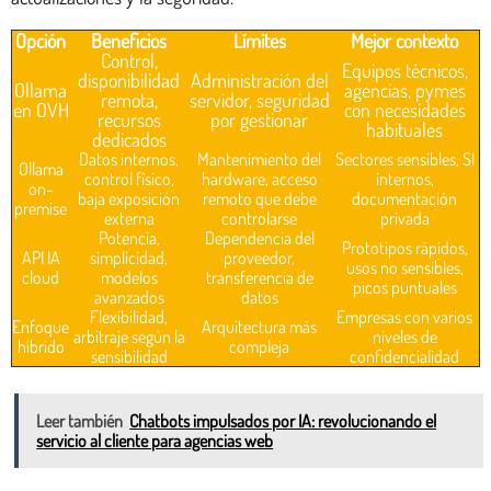
Opción
Beneficios
Límites
Mejor contexto
Control,
Equipos técnicos,
disponibilidad
Administración del
Ollama
agencias, pymes
remota,
servidor, seguridad
en OVH
con necesidades
recursos
por gestionar
habituales
dedicados
Datos internos,
Mantenimiento del
Sectores sensibles, SI
Ollama
control físico,
hardware, acceso
internos,
on-
baja exposición
remoto que debe
documentación
premise
externa
controlarse
privada
Potencia,
Dependencia del
Prototipos rápidos,
API IA
simplicidad,
proveedor,
usos no sensibles,
cloud
modelos
transferencia de
picos puntuales
avanzados
datos
Flexibilidad,
Empresas con varios
Enfoque
Arquitectura más
arbitraje según la
niveles de
híbrido
compleja
sensibilidad
confidencialidad
Leer también
Chatbots impulsados por IA: revolucionando el
servicio al cliente para agencias web