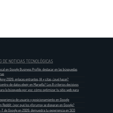
G DE NOTICIAS TECNOLÓGICAS
ocal en Google Business Profile: destacar en las búsquedas
nas
nking 2026: enlaces entrantes, IA y citas, ¿qué hacer?
centro de datos elegir en Marsella? Los 8 criterios decisivos
ara la búsqueda por voz: cómo optimizar tu sitio web para
experiencia de usuario y posicionamiento en Google
n Reddit: ¿por qué los «forums» se disparan en Google?
-T de Google en 2026: demuestra tu experiencia en SEO