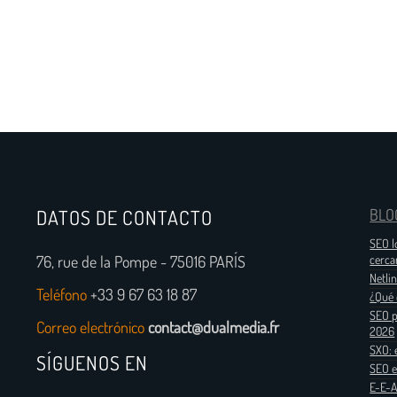
DATOS DE CONTACTO
BLO
SEO l
76, rue de la Pompe - 75016 PARÍS
cerca
Netli
Teléfono
+33 9 67 63 18 87
¿Qué 
SEO p
Correo electrónico
contact@dualmedia.fr
2026
SXO: 
SÍGUENOS EN
SEO e
E-E-A