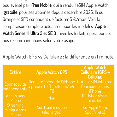
bouleversé par
Free Mobile
qui a rendu l’eSIM Apple Watch
gratuite
pour ses abonnés depuis décembre 2025, là où
Orange et SFR continuent de facturer 5 €/mois. Voici la
comparaison complète actualisée pour les modèles
Apple
Watch Series 11, Ultra 3 et SE 3
, avec les forfaits opérateurs et
nos recommandations selon votre usage.
Apple Watch GPS vs Cellulaire : la différence en 1 minute
Apple Watch
Critère
Apple Watch GPS
Cellulaire (GPS +
Cellular)
Non — dépend de l’iPhone
Oui — eSIM intégrée,
Connectivité
à proximité (Bluetooth/Wi-
fonctionne sans
indépendante
Fi)
iPhone
Appels sans
Oui (via le réseau
Non
iPhone
mobile)
Streaming
Non (sauf musique
Oui (Apple Music,
musique sans
téléchargée)
Spotify, etc.)
iPhone