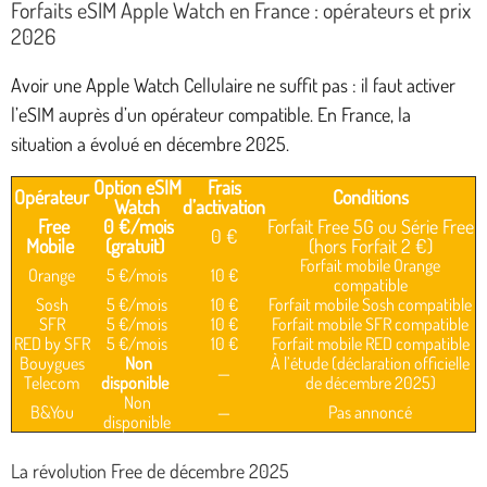
Forfaits eSIM Apple Watch en France : opérateurs et prix
2026
Avoir une Apple Watch Cellulaire ne suffit pas : il faut activer
l’eSIM auprès d’un opérateur compatible. En France, la
situation a évolué en décembre 2025.
Option eSIM
Frais
Opérateur
Conditions
Watch
d’activation
Free
0 €/mois
Forfait Free 5G ou Série Free
0 €
Mobile
(gratuit)
(hors Forfait 2 €)
Forfait mobile Orange
Orange
5 €/mois
10 €
compatible
Sosh
5 €/mois
10 €
Forfait mobile Sosh compatible
SFR
5 €/mois
10 €
Forfait mobile SFR compatible
RED by SFR
5 €/mois
10 €
Forfait mobile RED compatible
Bouygues
Non
À l’étude (déclaration officielle
—
Telecom
disponible
de décembre 2025)
Non
B&You
—
Pas annoncé
disponible
La révolution Free de décembre 2025