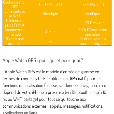
Géolocalisation
Oui (GPS natif)
Oui (GPS natif)
GPS
Suivi santé et
Identique
Identique
activité
Différence de
—
+ 100 € environ
prix à l’achat
Abonnement
0 à 5 €/mois selon
Aucun
mensuel
opérateur
Signe visuel
Point rouge sur la
—
distinctif
couronne digitale
Apple Watch GPS : pour qui et pour quoi ?
L’Apple Watch GPS est le modèle d’entrée de gamme en
termes de connectivité. Elle utilise son
GPS natif
pour les
fonctions de localisation (course, randonnée, navigation) mais
dépend de votre iPhone à proximité (via Bluetooth jusqu’à 10
m, ou Wi-Fi partagé) pour tout ce qui touche aux
communications externes : appels, messages, notifications,
applications en ligne.