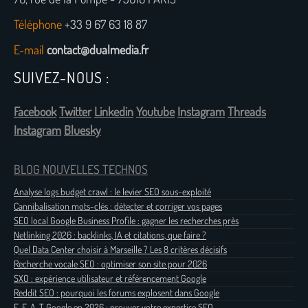
Téléphone
+33 9 67 63 18 87
E-mail
contact@dualmedia.fr
SUIVEZ-NOUS :
Facebook
Twitter
Linkedin
Youtube
Instagram
Threads
Instagram
Bluesky
BLOG NOUVELLES TECHNOS
Analyse logs budget crawl : le levier SEO sous-exploité
Cannibalisation mots-clés : détecter et corriger vos pages
SEO local Google Business Profile : gagner les recherches près
Netlinking 2026 : backlinks, IA et citations, que faire ?
Quel Data Center choisir à Marseille ? Les 8 critères décisifs
Recherche vocale SEO : optimiser son site pour 2026
SXO : expérience utilisateur et référencement Google
Reddit SEO : pourquoi les forums explosent dans Google
E-E-A-T Google en 2026 : prouver votre expertise SEO