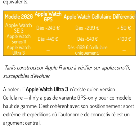
équivalents.
Apple Watch
Modèle 2026
Apple Watch Cellulaire
Différentiel
GPS
Apple Watch
Dès ~249 €
Dès ~299 €
+ 50 €
SE 3
Apple Watch
Dès ~449 €
Dès ~549 €
+ 100 €
Series 11
Apple Watch
Dès ~899 € (cellulaire
—
—
Ultra 3
uniquement)
Tarifs constructeur Apple France à vérifier sur apple.com/fr,
susceptibles d’évoluer.
À noter : l’
Apple Watch Ultra 3
n’existe qu’en version
Cellulaire — il n’y a pas de variante GPS-only pour ce modèle
haut de gamme. C’est cohérent avec son positionnement sport
extrême et expéditions où l’autonomie de connectivité est un
argument central.