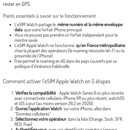
rester en GPS.
Points essentiels à savoir sur le fonctionnement
L’eSIM Watch partage le
même numéro et la même enveloppe
data
que votre forfait iPhone principal
Vous ne pouvez pas prendre un forfait indépendant pour la
montre seule
L’eSIM Apple Watch ne fonctionne
qu’en France métropolitaine
chez la plupart des opérateurs (le roaming nécessite Wi-Fi ou la
proximité de l’iPhone)
Free permet le roaming en 4G dans les pays couverts par sa
politique d’itinérance habituelle
Comment activer l’eSIM Apple Watch en 5 étapes
Vérifiez la compatibilité
: Apple Watch Series 6 ou plus récente
avec connectivité cellulaire, iPhone XR ou plus récent, watchOS
et iOS à jour (au moins version 26.2 en 2026)
Ouvrez l’application Watch
sur votre iPhone, allez dans
“Données cellulaires”
Sélectionnez votre opérateur
dans la liste (Orange, Sosh, SFR,
RED, Free)
Authentifiez-vous
avec vos identifiants opérateur (espace