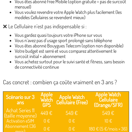
Vous êtes abonné Free Mobile (option gratuite = pas de surcoût
mensuel)
Vous voulez revendre votre Apple Watch plus facilement (les
modèles Cellulaires se revendent mieux)
❌ Le Cellulaire n’est pas indispensable si :
Vous gardez quasi toujours votre iPhone sur vous
Vous n’avez pas d’usage sport prolongé sans téléphone
Vous êtes abonné Bouygues Telecom (option non disponible)
Votre budget est serré et vous comparez attentivement le
surcoût initial + abonnement
Vous achetez surtout pour le suivi santé et fitness, sans besoin
de connectivité continue
Cas concret : combien ça coûte vraiment en 3 ans ?
Apple
Apple Watch
Scénario sur 3
Apple Watch
Watch
Cellulaire
ans
Cellulaire (Free)
GPS
(Orange/SFR)
Achat Series 11
449 €
549 €
549 €
(taille moyenne)
Activation eSIM
0 €
0 €
10 €
Abonnement (36
0 €
0 €
180 € (5 €/mois × 36)
mois)