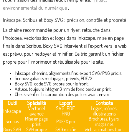
environnemental du numérique
.
Inkscape, Scribus et Boxy SVG : précision, contrôle et propreté
La chaîne recommandée pour un flyer: retouche dans
Photopea, vectorisation et logos dans Inkscape, mise en page
finale dans Scribus. Boxy SVG intervient si l’export vers le web
est prévu, pour nettoyer et minifier. Ce trio garantit un fichier
propre pour l’imprimeur et réutilisable pour le site.
Inkscape: chemins, alignements fins, export SVG/PNG précis.
Scribus: gabarits multipages, prévols, PDF/X.
Boxy SVG: code SVG propre pour le front.
Astuce: toujours intégrer 3 mm de fond perdu en print.
Check: vérifier l’incorporation des polices avant envoi.
Outil
Spécialité
Export
Contexte
Vectoriel
SVG, PDF,
Logos, icônes,
Inkscape
avancé
PNG
illustrations
Mise en page
Brochures, flyers,
Scribus
PDF/X pro
print
magazines
Boxy SVG
SVG propre
SVG minifié
Web, animations front