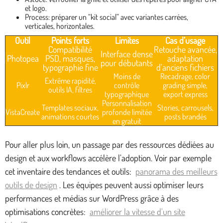
et logo.
Process: préparer un “kit social” avec variantes carrées,
verticales, horizontales.
Outil
Points forts
Limites
Cas d’usage
Compatibilité
Retouche avancée,
Interface dense
Photopea
PSD, masques,
adaptation
pour débutants
typographie fine
d’anciens fichiers
Moins de
Recadrage, color
Extrême rapidité,
Pixlr
contrôle
grading simple,
outils IA, filtres
typographique
export express
Personnalisation
Templates sociaux,
Stories, carrousels,
VistaCreate
profonde limitée
animations courtes
posts brandés
en gratuit
Pour aller plus loin, un passage par des ressources dédiées au
design et aux workflows accélère l’adoption. Voir par exemple
cet inventaire des tendances et outils:
panorama des meilleurs
outils de design
. Les équipes peuvent aussi optimiser leurs
performances et médias sur WordPress grâce à des
optimisations concrètes:
améliorer la vitesse d’un site