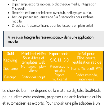
Clipchamp: exports rapides, bibliothèque media, intégration
Microsoft.
Descript: édition par le texte, overdub, nettoyages audio.
Astuce: penser séquences de 3 à 5 secondes pour rythme
mobile.
Check: contraste suffisant pour les lecteurs en plein soleil.
A lire aussi
Intégrer les réseaux sociaux dans une application
mobile
Outil
Point fort vidéo
Export social
Idéal pour
Sous-titres et
Clips courts,
Kapwing
9:16, 1:1, 16:9
templates web
réutilisation rapide
Montage simple +
Présélections
Clipchamp
Teams Microsoft, PME
vitesse
sociales
Export
Podcasts vidéo,
Descript
Édition via script
multicanal
interviews
Le choix du bon mix dépend de la maturité digitale. DualMedia
peut auditer votre contenu, proposer une architecture d’outils
et automatiser les exports. Pour choisir une pile adaptée à un