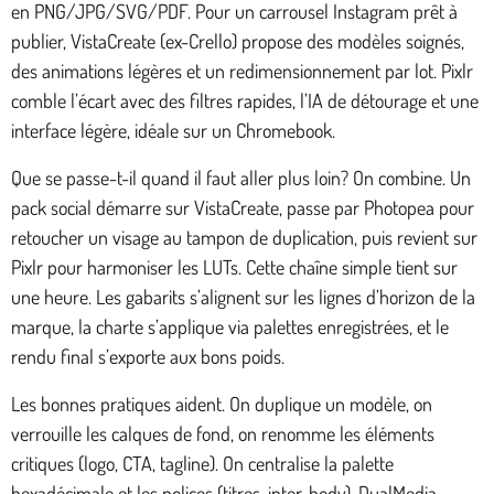
en PNG/JPG/SVG/PDF. Pour un carrousel Instagram prêt à
publier, VistaCreate (ex-Crello) propose des modèles soignés,
des animations légères et un redimensionnement par lot. Pixlr
comble l’écart avec des filtres rapides, l’IA de détourage et une
interface légère, idéale sur un Chromebook.
Que se passe-t-il quand il faut aller plus loin? On combine. Un
pack social démarre sur VistaCreate, passe par Photopea pour
retoucher un visage au tampon de duplication, puis revient sur
Pixlr pour harmoniser les LUTs. Cette chaîne simple tient sur
une heure. Les gabarits s’alignent sur les lignes d’horizon de la
marque, la charte s’applique via palettes enregistrées, et le
rendu final s’exporte aux bons poids.
Les bonnes pratiques aident. On duplique un modèle, on
verrouille les calques de fond, on renomme les éléments
critiques (logo, CTA, tagline). On centralise la palette
hexadécimale et les polices (titres, inter, body). DualMedia,