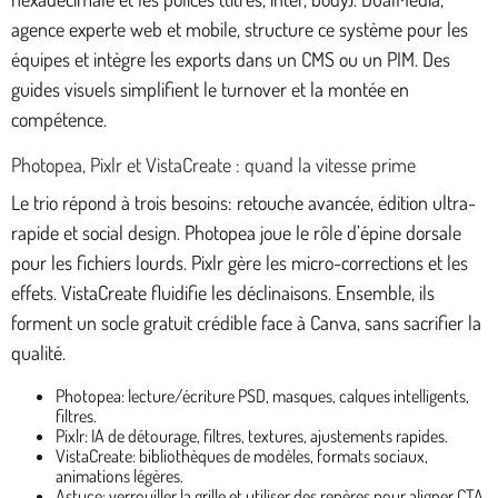
agence experte web et mobile, structure ce système pour les
équipes et intègre les exports dans un CMS ou un PIM. Des
guides visuels simplifient le turnover et la montée en
compétence.
Photopea, Pixlr et VistaCreate : quand la vitesse prime
Le trio répond à trois besoins: retouche avancée, édition ultra-
rapide et social design. Photopea joue le rôle d’épine dorsale
pour les fichiers lourds. Pixlr gère les micro-corrections et les
effets. VistaCreate fluidifie les déclinaisons. Ensemble, ils
forment un socle gratuit crédible face à Canva, sans sacrifier la
qualité.
Photopea: lecture/écriture PSD, masques, calques intelligents,
filtres.
Pixlr: IA de détourage, filtres, textures, ajustements rapides.
VistaCreate: bibliothèques de modèles, formats sociaux,
animations légères.
Astuce: verrouiller la grille et utiliser des repères pour aligner CTA