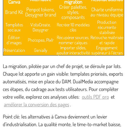
Canva
migration
Créer palettes,
Penpot tokens,
Charte uniforme
Brand Kit
styles,
Desygner brand
au niveau équipe
composants
Production
Templates
VistaCreate,
Recréer 10 modèles
récurrente
sociaux
Desygner
clés
stabilisée
Édition
Récupérer sources,
Retouche maîtrisée
Photopea, Pixlr
d’images
nommer calques
et rapide
Importer slides,
Engagement
Présentation
Genially
ajouter interactivité
supérieur à l’écran
La migration, pilotée par un chef de projet, se déroule par lots.
Chaque lot apporte un gain visible: templates priorisés, exports
automatisés, mise en place du DAM. DualMedia accompagne
ces étapes, du cadrage aux tests utilisateurs. Pour compléter
votre veille, explorez ces analyses utiles:
outils PDF pro
et
améliorer la conversion des pages
.
Point clé: les alternatives à Canva deviennent un levier
d’industrialisation. La qualité monte, le time-to-market baisse,