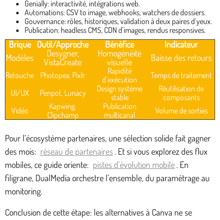
Genially: interactivité, intégrations web.
Automations: CSV to image, webhooks, watchers de dossiers.
Gouvernance: rôles, historiques, validation à deux paires d’yeux.
Publication: headless CMS, CDN d’images, rendus responsives.
Brique
Outil/Approche
Bénéfice
Indicateur
Desygner,
Homogénéité
Modèles
Baisse des retours
VistaCreate
visuelle
Rapidité
Retouche
Photopea, Pixlr
Temps de traitement
d’exécution
Design système
Réutilisation de
UI/UX
Penpot, Lunacy
stable
composants
Kapwing,
Publication
Vidéo
Volume de sorties
Clipchamp
multicanal
Pour l’écosystème partenaires, une sélection solide fait gagner
des mois:
réseau de partenaires
. Et si vous explorez des flux
mobiles, ce guide oriente:
pistes d’évolution mobile
. En
filigrane, DualMedia orchestre l’ensemble, du paramétrage au
monitoring.
Conclusion de cette étape: les alternatives à Canva ne se