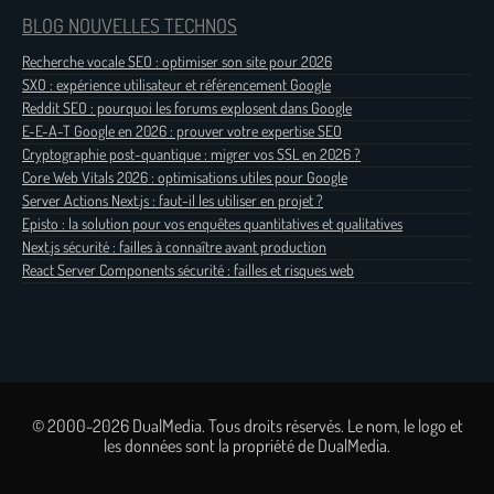
BLOG NOUVELLES TECHNOS
Recherche vocale SEO : optimiser son site pour 2026
SXO : expérience utilisateur et référencement Google
Reddit SEO : pourquoi les forums explosent dans Google
E-E-A-T Google en 2026 : prouver votre expertise SEO
Cryptographie post-quantique : migrer vos SSL en 2026 ?
Core Web Vitals 2026 : optimisations utiles pour Google
Server Actions Next.js : faut-il les utiliser en projet ?
Episto : la solution pour vos enquêtes quantitatives et qualitatives
Next.js sécurité : failles à connaître avant production
React Server Components sécurité : failles et risques web
© 2000-2026 DualMedia. Tous droits réservés. Le nom, le logo et
les données sont la propriété de DualMedia.